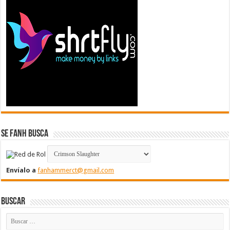
Se FanH Busca
Envíalo a
fanhammerct@gmail.com
Buscar