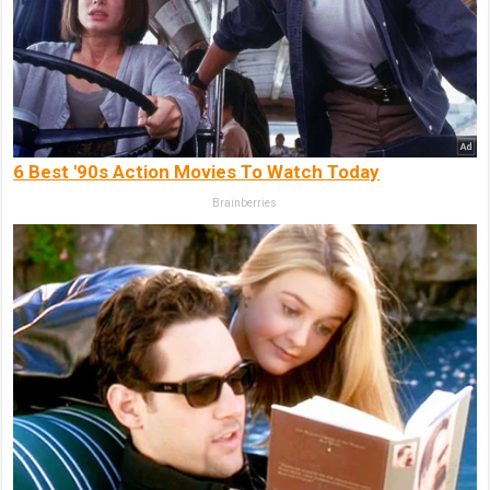
6 Best '90s Action Movies To Watch Today
Brainberries