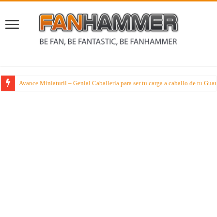
Avance Miniaturil – Genial Caballería para ser tu carga a caballo de tu G