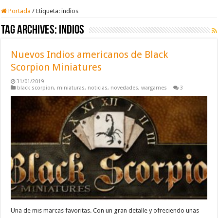
Portada
/
Etiqueta:
indios
Tag Archives:
indios
Nuevos Indios americanos de Black
Scorpion Miniatures
31/01/2019
black scorpion
,
miniaturas
,
noticias
,
novedades
,
wargames
3
Una de mis marcas favoritas. Con un gran detalle y ofreciendo unas