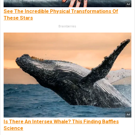
See The Incredible Physical Transformations Of
These Stars
Brainberries
Is There An Intersex Whale? This Finding Baffles
Science