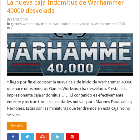
La nueva caja Indomitus de Warhammer
40000 desvelada
13/06/2020
games workshop
,
miniaturas
,
noticias
,
novedades
,
warhammer 40000
0
Y llego por fin el conocer la nueva caja de inicio de Warhammer 40000
que hace unos minutos Games Workshop ha desvelado. Y esta es la
impresionante caja Indomitus……. El contenido es efectivamente
enorme y os trae todas las unidades nuevas para Marines Espaciales y
Necrones. Estas son las miniaturas que tendremos en esta caja: Yo no
se si es …
Ver más