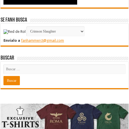
Se FanH Busca
Envíalo a
fanhammerct@gmail.com
Buscar