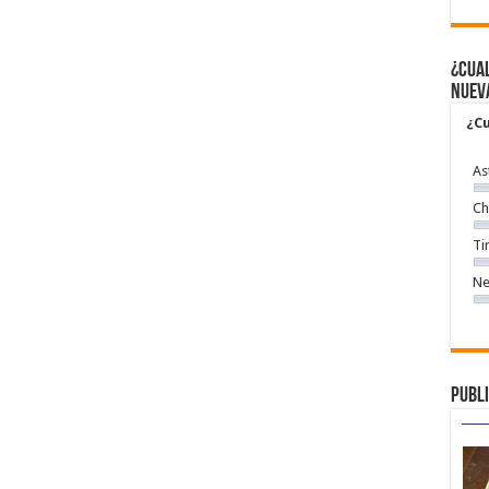
¿Cual
nuev
¿Cu
As
Ch
Ti
Ne
Publi