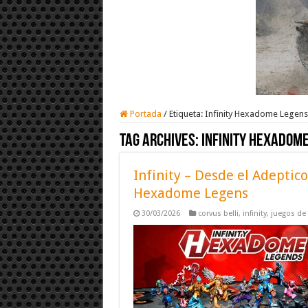
Portada
/
Etiqueta:
Infinity Hexadome Legens
Tag Archives:
Infinity Hexadom
Infinity – Desde el Adeptic
Hexadome Legens
30/03/2026
corvus belli
,
infinity
,
juegos de