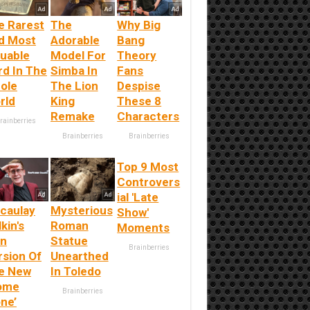
e Rarest
The
Why Big
d Most
Adorable
Bang
luable
Model For
Theory
rd In The
Simba In
Fans
ole
The Lion
Despise
rld
King
These 8
Remake
Characters
rainberries
Brainberries
Brainberries
Top 9 Most
Controvers
ial 'Late
caulay
Mysterious
Show'
kin's
Roman
Moments
n
Statue
Brainberries
rsion Of
Unearthed
e New
In Toledo
ome
Brainberries
ne’