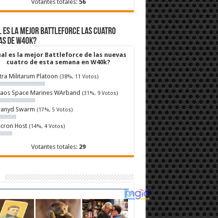
Votantes totales:
56
 es la mejor Battleforce las cuatro
as de W40k?
al es la mejor Battleforce de las nuevas
cuatro de esta semana en W40k?
tra Militarum Platoon
(38%, 11 Votos)
aos Space Marines WArband
(31%, 9 Votos)
ranyd Swarm
(17%, 5 Votos)
cron Host
(14%, 4 Votos)
Votantes totales:
29