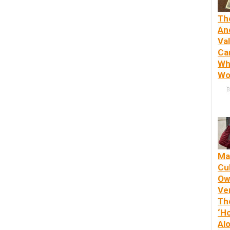
Th
An
Va
Ca
Wh
Wo
B
Ma
Cul
Ow
Ve
Th
‘H
Alo