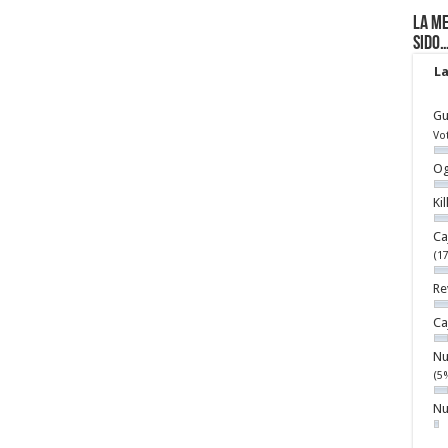
La me
sido
La
Gu
Vo
Og
Ki
Ca
(1
Re
Ca
Nu
(5
Nu