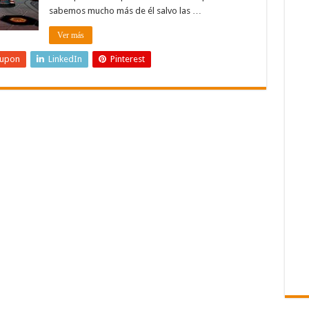
sabemos mucho más de él salvo las …
Ver más
eupon
LinkedIn
Pinterest