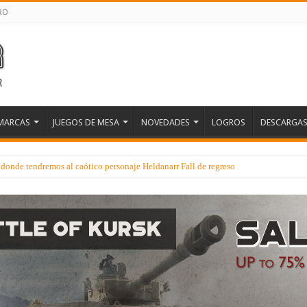
RO
MARCAS
JUEGOS DE MESA
NOVEDADES
LOGROS
DESCARGA
donde tendremos al caótico personaje Heldanarr Fall de regreso