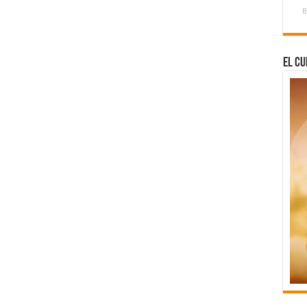
B
El Cu