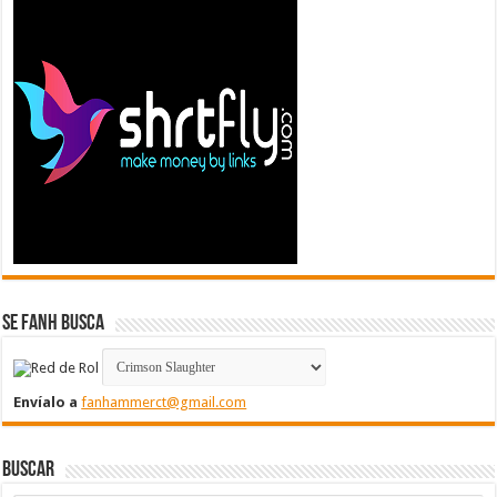
Se FanH Busca
Envíalo a
fanhammerct@gmail.com
Buscar