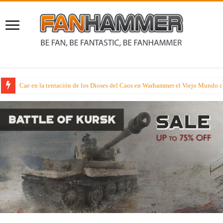
Cae en la tentación de los Dioses del Caos en Warhammer el Viejo Mundo c