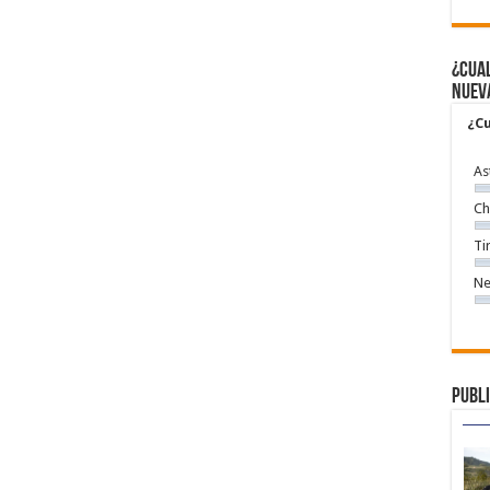
¿Cual
nuev
¿Cu
As
Ch
Ti
Ne
Publi