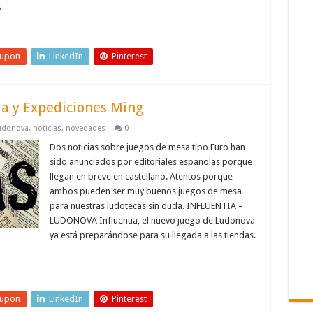
s …
eupon
LinkedIn
Pinterest
ia y Expediciones Ming
udonova
,
noticias
,
novedades
0
Dos noticias sobre juegos de mesa tipo Euro han
sido anunciados por editoriales españolas porque
llegan en breve en castellano. Atentos porque
ambos pueden ser muy buenos juegos de mesa
para nuestras ludotecas sin duda. INFLUENTIA –
LUDONOVA Influentia, el nuevo juego de Ludonova
ya está preparándose para su llegada a las tiendas.
eupon
LinkedIn
Pinterest