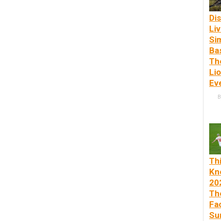
Dis
Li
Si
Ba
Th
Li
Ev
B
Th
Kn
20
Th
Fa
Su