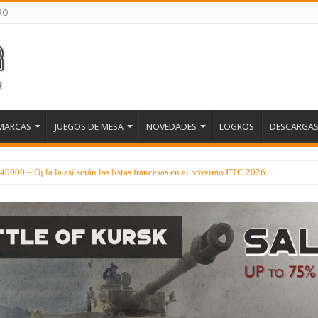
RO
MARCAS
JUEGOS DE MESA
NOVEDADES
LOGROS
DESCARGA
000 – Oj la la así serán las listas francesas en el próximo ETC 2026