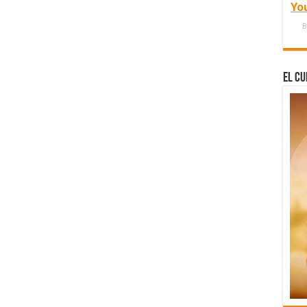
Yo
B
El Cu