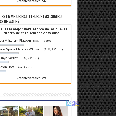
Votantes totales:
56
 es la mejor Battleforce las cuatro
as de W40k?
al es la mejor Battleforce de las nuevas
cuatro de esta semana en W40k?
tra Militarum Platoon
(38%, 11 Votos)
aos Space Marines WArband
(31%, 9 Votos)
ranyd Swarm
(17%, 5 Votos)
cron Host
(14%, 4 Votos)
Votantes totales:
29