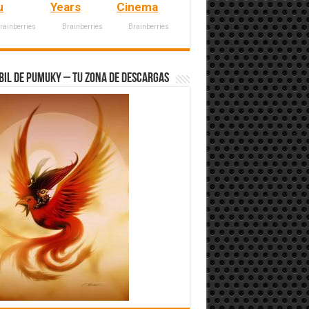
u
Years
Cinema
rainberries
Brainberries
Brainberries
bil de Pumuky – Tu zona de Descargas