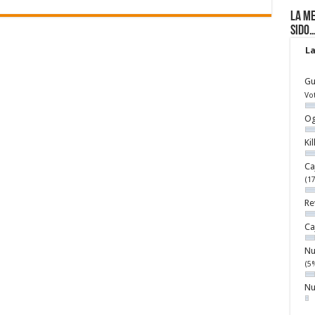
La me
sido
La
Gu
Vo
Og
Ki
Ca
(1
Re
Ca
Nu
(5
Nu