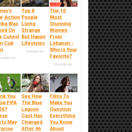
ney’s
Top 8
The 10
ve-Action
People
Most
mba Was
Living
Stunning
sed On
Strange
Women
e Cutest
But Happy
From
on Cub
Lifestyles
Lebanon -
er
Who Is Your
Brainberries
Favorite?
rainberries
Brainberries
ink You
See How
Films To
ow FIFA
The Blue
Make You
26?
Lagoon
Question
ese
Cast Has
Everything
cts May
Changed
You Know
rprise
After 46
About