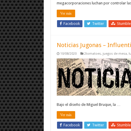
megacorporaciones luchan por controlar la
Ver más
Facebook
Twitter
Stumbl
Noticias Jugonas – Influent
10/08/2020
2tomatoes
,
juegos de mesa
,
l
Bajo el diseño de Miguel Bruque, la …
Ver más
Facebook
Twitter
Stumbl