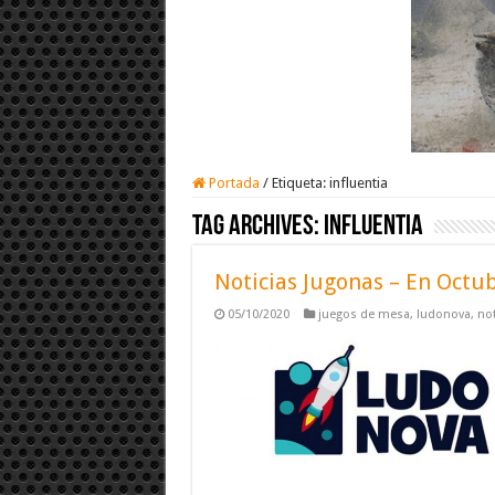
Portada
/
Etiqueta:
influentia
Tag Archives:
influentia
Noticias Jugonas – En Oct
05/10/2020
juegos de mesa
,
ludonova
,
not