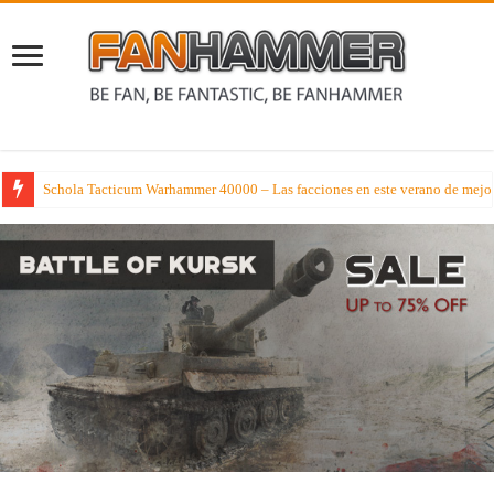
Schola Tacticum Warhammer 40000 – Las facciones en este verano de mejor