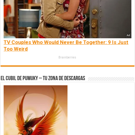
TV Couples Who Would Never Be Together: 9 Is Just
Too Weird
Brainberries
El Cubil de Pumuky – Tu zona de Descargas