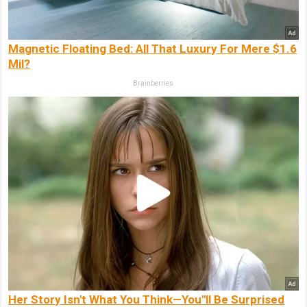
Magnetic Floating Bed: All That Luxury For Mere $1.6
Mil?
Brainberries
Her Story Isn't What You Think—You''ll Be Surprised