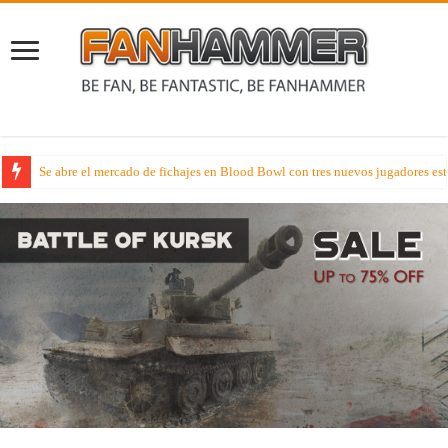
Se abre el mercado de fichajes en Blood Bowl con tres nuevos jugadores estr