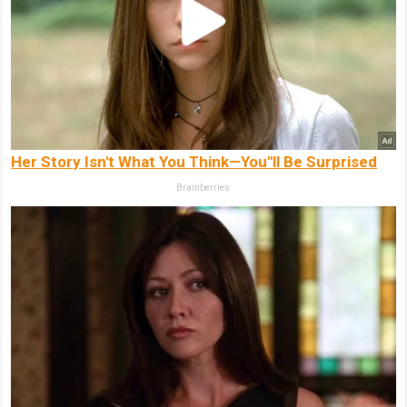
Her Story Isn't What You Think—You''ll Be Surprised
Brainberries