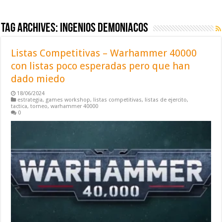
Tag Archives:
ingenios demoniacos
Listas Competitivas – Warhammer 40000
con listas poco esperadas pero que han
dado miedo
18/06/2024
estrategia
,
games workshop
,
listas competitivas
,
listas de ejercito
,
tactica
,
torneo
,
warhammer 40000
0