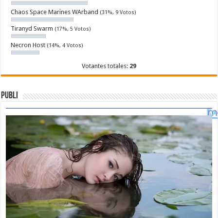
Chaos Space Marines WArband
(31%, 9 Votos)
Tiranyd Swarm
(17%, 5 Votos)
Necron Host
(14%, 4 Votos)
Votantes totales:
29
Publi