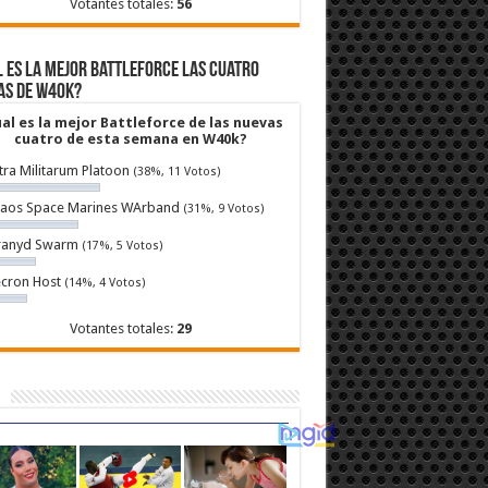
Votantes totales:
56
 es la mejor Battleforce las cuatro
as de W40k?
al es la mejor Battleforce de las nuevas
cuatro de esta semana en W40k?
tra Militarum Platoon
(38%, 11 Votos)
aos Space Marines WArband
(31%, 9 Votos)
ranyd Swarm
(17%, 5 Votos)
cron Host
(14%, 4 Votos)
Votantes totales:
29