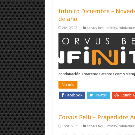
Infinito Diciembre – Noveda
de año
26/10/2021
corvus belli
,
infinity
,
miniatura
continuación. Estaremos atentos como siemp
Ver más
Facebook
Twitter
Stumbl
Corvus Belli – Prepedidos 
15/03/2021
corvus belli
,
infinity
,
miniatura