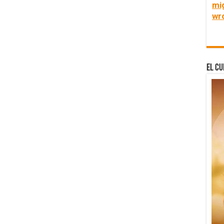
mi
wr
El Cu