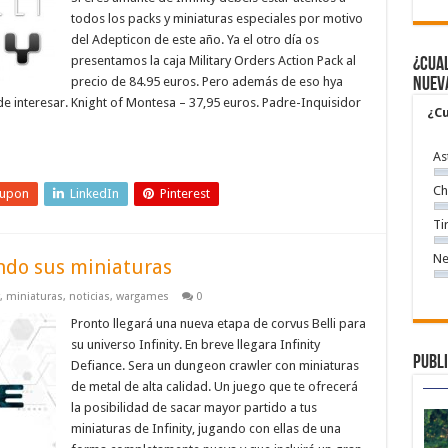
todos los packs y miniaturas especiales por motivo
del Adepticon de este año. Ya el otro día os
presentamos la caja Military Orders Action Pack al
¿Cual
precio de 84.95 euros. Pero además de eso hya
nuev
 interesar. Knight of Montesa – 37,95 euros. Padre-Inquisidor
¿Cu
As
Ch
eupon
LinkedIn
Pinterest
Ti
Ne
endo sus miniaturas
,
miniaturas
,
noticias
,
wargames
0
Pronto llegará una nueva etapa de corvus Belli para
su universo Infinity. En breve llegara Infinity
Publi
Defiance. Sera un dungeon crawler con miniaturas
de metal de alta calidad. Un juego que te ofrecerá
la posibilidad de sacar mayor partido a tus
miniaturas de Infinity, jugando con ellas de una