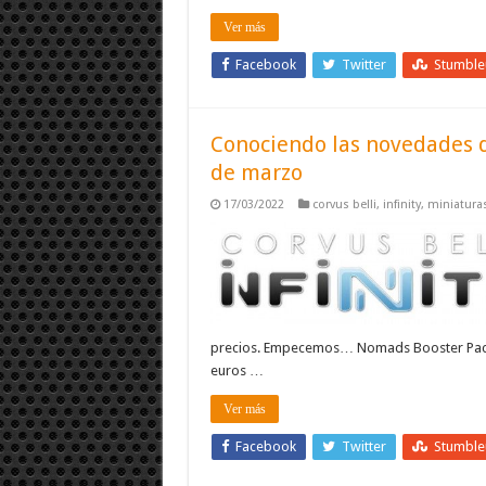
Ver más
Facebook
Twitter
Stumbl
Conociendo las novedades de
de marzo
17/03/2022
corvus belli
,
infinity
,
miniatura
precios. Empecemos… Nomads Booster Pack 
euros …
Ver más
Facebook
Twitter
Stumbl