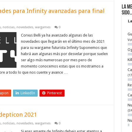
La me
des para Infinity avanzadas para final
sido
La
s
,
noticias
,
novedades
,
wargames
0
Gu
Corvus Belli ya ha avanzado algunas de las
Vo
novedades que llegarán en el último mes de 2021
para su wargame futurista Infinity Suponemos que
Og
habrá aun algunas más por desvelar porque suelen
Ki
ser algo más numerosas por mes pero de
momento conocemos estas que os mostramos a
Ca
re a todo lo que nos cuente y avance …
(1
Re
eupon
LinkedIn
Pinterest
Ca
Nu
(5
Adepticon 2021
Nu
s
,
noticias
,
novedades
,
wargames
0
Si eres amante de Infinity debeis estar atentos a