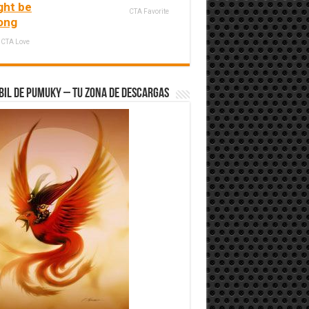
ght be
CTA Favorite
ong
CTA Love
bil de Pumuky – Tu zona de Descargas