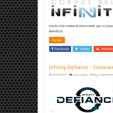
mucho más material interesante que os puede
Mendoza …
Ver más
Facebook
Twitter
Stumbl
Infinity Defiance – Conoci
29/07/2019
corvus belli
,
infinity
,
kickstarter