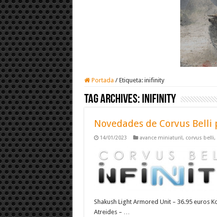
Portada
/
Etiqueta:
inifinity
Tag Archives:
inifinity
Novedades de Corvus Belli p
14/01/2023
avance miniaturil
,
corvus belli
,
Shakush Light Armored Unit – 36.95 euros 
Atreides – …