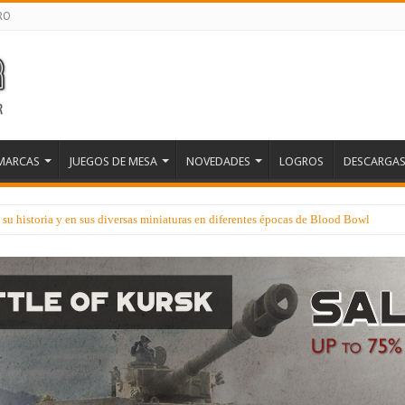
RO
MARCAS
JUEGOS DE MESA
NOVEDADES
LOGROS
DESCARGA
u historia y en sus diversas miniaturas en diferentes épocas de Blood Bowl