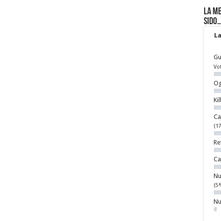
La me
sido
La
Gu
Vo
Og
Ki
Ca
(1
Re
Ca
Nu
(5
Nu