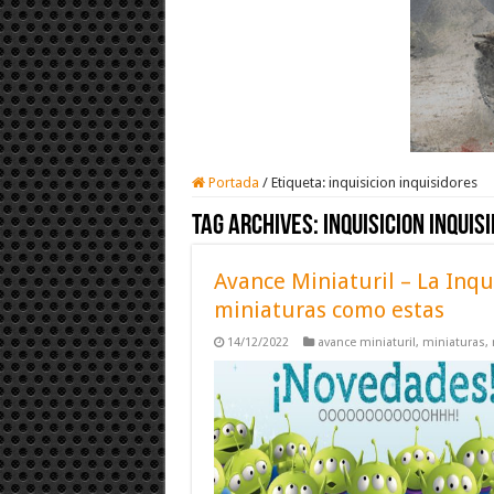
Portada
/
Etiqueta:
inquisicion inquisidores
Tag Archives:
inquisicion inquis
Avance Miniaturil – La Inqu
miniaturas como estas
14/12/2022
avance miniaturil
,
miniaturas
,