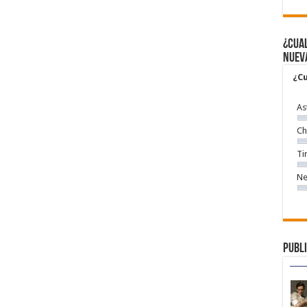
¿Cual
nuev
¿Cu
As
Ch
Ti
Ne
Publi