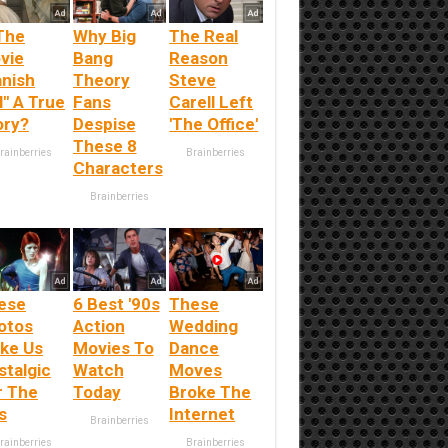
 The
Why Big
The Real
vie
Bang
Reason
anish
Theory
Steve
l" A True
Fans
Carell Left
ory?
Despise
'The Office'
These 8
rainberries
Brainberries
Characters
Brainberries
ese
6 Best '90s
These
otos
Action
Wedding
ke Us
Movies To
Dance
stalgic
Watch
Moves
r The
Today
Broke The
s
Internet
Brainberries
rainberries
Brainberries