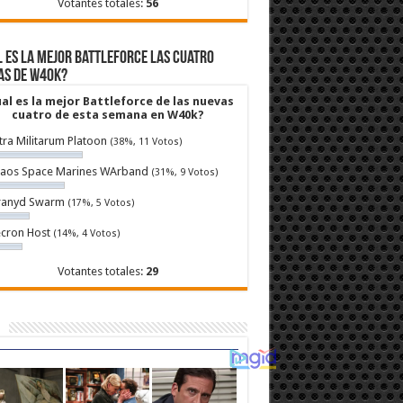
Votantes totales:
56
 es la mejor Battleforce las cuatro
as de W40k?
al es la mejor Battleforce de las nuevas
cuatro de esta semana en W40k?
tra Militarum Platoon
(38%, 11 Votos)
aos Space Marines WArband
(31%, 9 Votos)
ranyd Swarm
(17%, 5 Votos)
cron Host
(14%, 4 Votos)
Votantes totales:
29