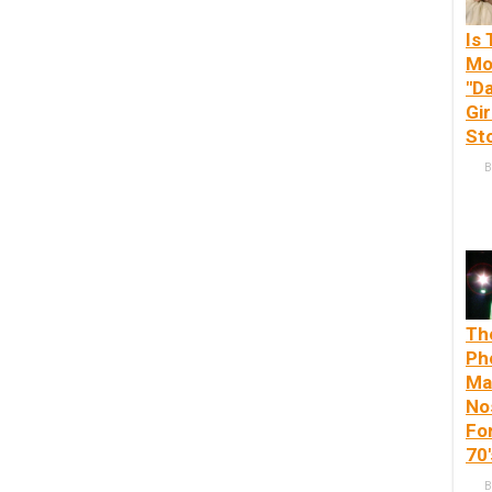
Is
Mo
"D
Gir
St
B
Th
Ph
Ma
No
Fo
70'
B