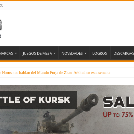
RO
MARCAS
JUEGOS DE MESA
NOVEDADES
LOGROS
DESCARGA
 de Horus nos hablan del Mundo Forja de Zhao-Arkhad en esta semana