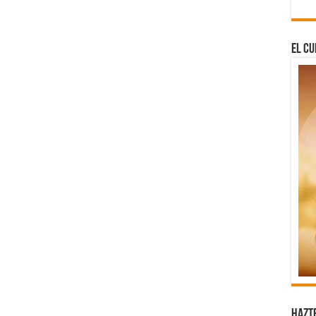
El Cu
Hazt