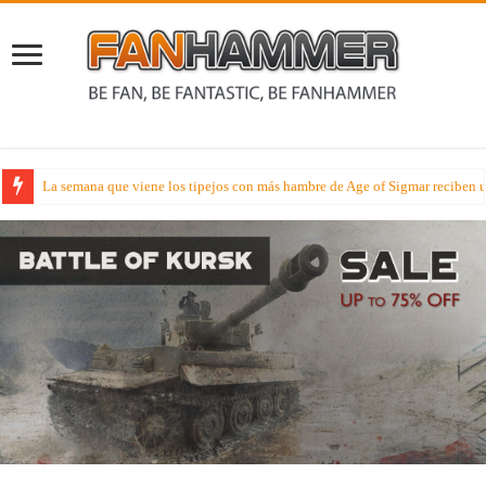
La semana que viene los tipejos con más hambre de Age of Sigmar reciben
Lectura Veraniega – Hoy disfruta de la novela Señores de la Lanza en cast