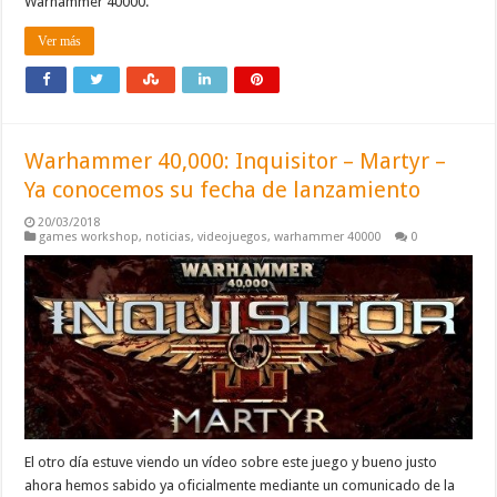
Warhammer 40000.
Ver más
Warhammer 40,000: Inquisitor – Martyr –
Ya conocemos su fecha de lanzamiento
20/03/2018
games workshop
,
noticias
,
videojuegos
,
warhammer 40000
0
El otro día estuve viendo un vídeo sobre este juego y bueno justo
ahora hemos sabido ya oficialmente mediante un comunicado de la