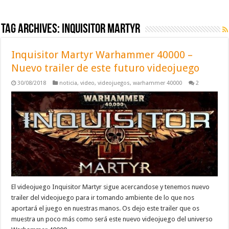
Tag Archives:
inquisitor martyr
Inquisitor Martyr Warhammer 40000 –
Nuevo trailer de este futuro videojuego
30/08/2018
noticia
,
video
,
videojuegos
,
warhammer 40000
2
El videojuego Inquisitor Martyr sigue acercandose y tenemos nuevo
trailer del videojuego para ir tomando ambiente de lo que nos
aportará el juego en nuestras manos. Os dejo este trailer que os
muestra un poco más como será este nuevo videojuego del universo