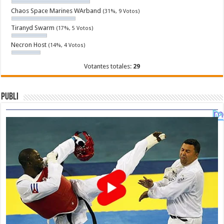
Chaos Space Marines WArband
(31%, 9 Votos)
Tiranyd Swarm
(17%, 5 Votos)
Necron Host
(14%, 4 Votos)
Votantes totales:
29
Publi