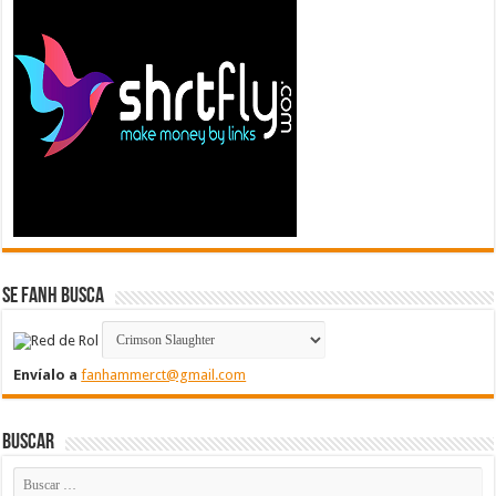
Se FanH Busca
Envíalo a
fanhammerct@gmail.com
Buscar