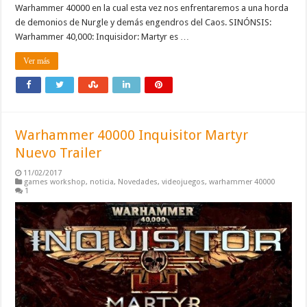
Warhammer 40000 en la cual esta vez nos enfrentaremos a una horda
de demonios de Nurgle y demás engendros del Caos. SINÓNSIS:
Warhammer 40,000: Inquisidor: Martyr es …
Ver más
Warhammer 40000 Inquisitor Martyr
Nuevo Trailer
11/02/2017
games workshop
,
noticia
,
Novedades
,
videojuegos
,
warhammer 40000
1