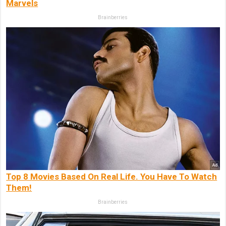
Marvels
Brainberries
Top 8 Movies Based On Real Life. You Have To Watch
Them!
Brainberries