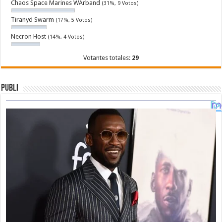
Chaos Space Marines WArband
(31%, 9 Votos)
Tiranyd Swarm
(17%, 5 Votos)
Necron Host
(14%, 4 Votos)
Votantes totales:
29
Publi