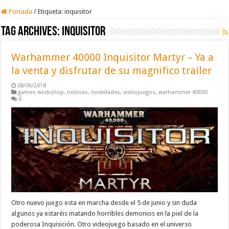
Portada
/
Etiqueta:
inquisitor
Tag Archives:
inquisitor
Warhammer 40000 Inquisitor Martyr – Ya a
la venta y disfrutar de su magnifico trailer
08/06/2018
games workshop
,
noticias
,
novedades
,
videojuegos
,
warhammer 40000
0
Otro nuevo juego esta en marcha desde el 5 de junio y sin duda
algunos ya estaréis matando horribles demonios en la piel de la
poderosa Inquisición. Otro videojuego basado en el universo