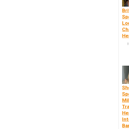
Br
Sp
Lo
Ch
He
B
Sh
Sp
Mil
Tr
He
Int
Bar