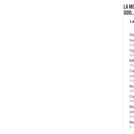
La me
sido
La
Gu
Vo
Og
Ki
Ca
(1
Re
Ca
Nu
(5
Nu