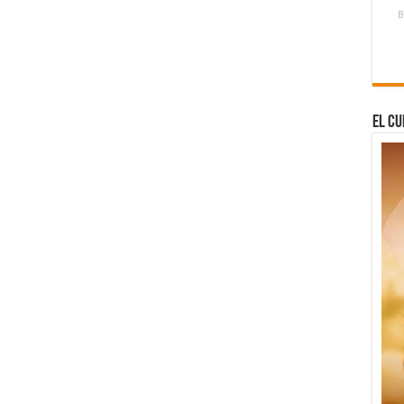
B
El Cu