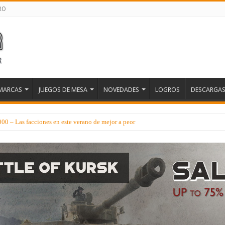
RO
MARCAS
JUEGOS DE MESA
NOVEDADES
LOGROS
DESCARGA
 – Las facciones en este verano de mejor a peor