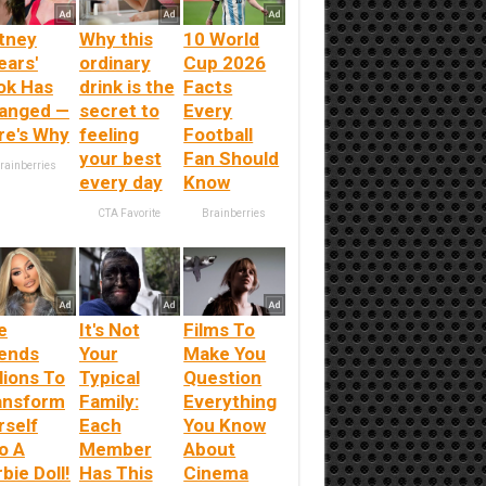
itney
Why this
10 World
ears'
ordinary
Cup 2026
ok Has
drink is the
Facts
anged —
secret to
Every
re's Why
feeling
Football
your best
Fan Should
rainberries
every day
Know
CTA Favorite
Brainberries
e
It's Not
Films To
ends
Your
Make You
lions To
Typical
Question
ansform
Family:
Everything
rself
Each
You Know
o A
Member
About
bie Doll!
Has This
Cinema