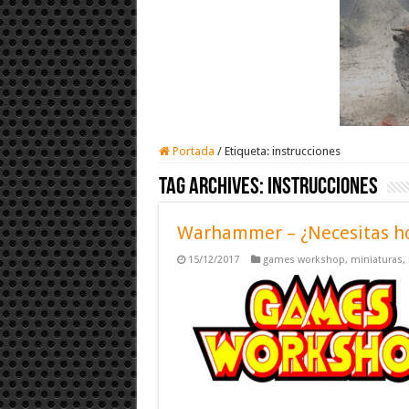
Portada
/
Etiqueta:
instrucciones
Tag Archives:
instrucciones
Warhammer – ¿Necesitas ho
15/12/2017
games workshop
,
miniaturas
,