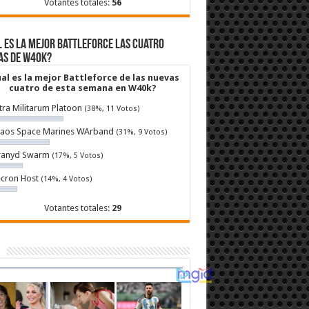
Votantes totales:
56
 es la mejor Battleforce las cuatro
as de W40k?
al es la mejor Battleforce de las nuevas
cuatro de esta semana en W40k?
tra Militarum Platoon
(38%, 11 Votos)
aos Space Marines WArband
(31%, 9 Votos)
ranyd Swarm
(17%, 5 Votos)
cron Host
(14%, 4 Votos)
Votantes totales:
29