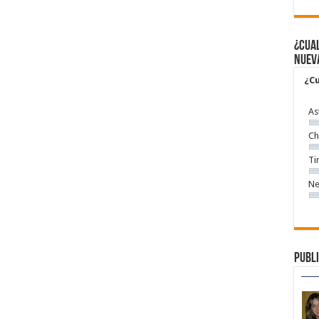
¿Cual
nuev
¿Cu
As
Ch
Ti
Ne
Publi