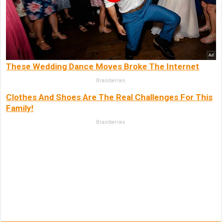
These Wedding Dance Moves Broke The Internet
Brainberries
Clothes And Shoes Are The Real Challenges For This
Family!
Brainberries