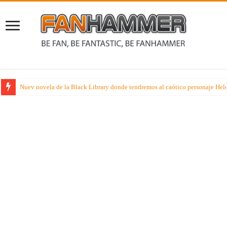
Nuev novela de la Black Library donde tendremos al caótico personaje Held