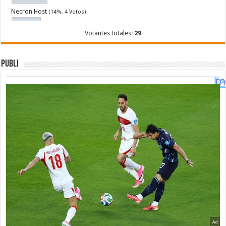
Necron Host
(14%, 4 Votos)
Votantes totales:
29
Publi