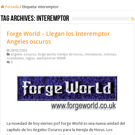
Portada
/
Etiqueta:
interemptor
Tag Archives:
interemptor
Forge World – Llegan los Interemptor
Angeles oscuros
28/02/2020
angeles oscuros
,
forge world
,
herejia de horus
,
miniaturas
,
noticias
,
novedades
,
reglas
,
warhammer 40000
0
La novedad de hoy viernes pof Forge World es una nueva unidad del
capítulo de los Angeles Oscuros para la Herejía de Horus. Los