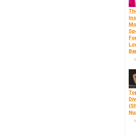
Th
In
Mo
Sp
Fo
Lo
Ba
B
To
Di
(S
Nu
B