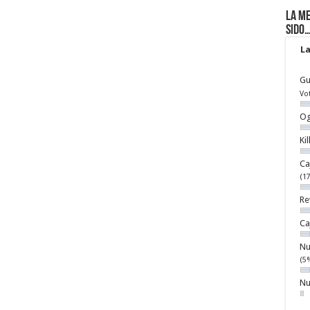
La me
sido
La
Gu
Vo
Og
Ki
Ca
(1
Re
Ca
Nu
(5
Nu