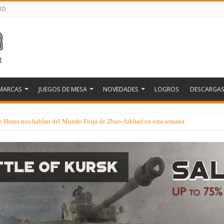
RO
MARCAS
JUEGOS DE MESA
NOVEDADES
LOGROS
DESCARGA
 de Horus nos hablan del Mundo Forja de Zhao-Arkhad en esta semana