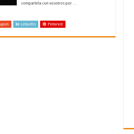
compartirla con vosotros por …
eupon
LinkedIn
Pinterest