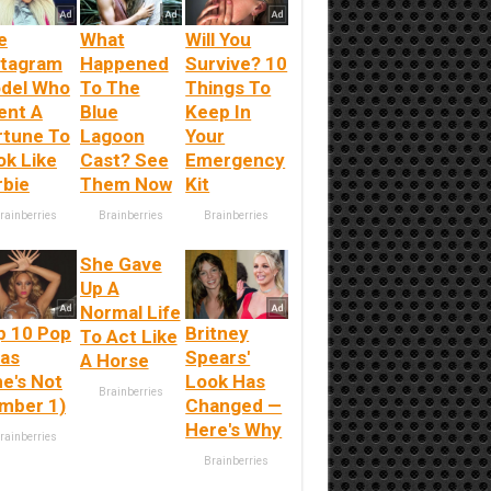
e
What
Will You
stagram
Happened
Survive? 10
del Who
To The
Things To
ent A
Blue
Keep In
rtune To
Lagoon
Your
ok Like
Cast? See
Emergency
rbie
Them Now
Kit
rainberries
Brainberries
Brainberries
She Gave
Up A
Normal Life
p 10 Pop
Britney
To Act Like
vas
Spears'
A Horse
he's Not
Look Has
Brainberries
mber 1)
Changed —
Here's Why
rainberries
Brainberries