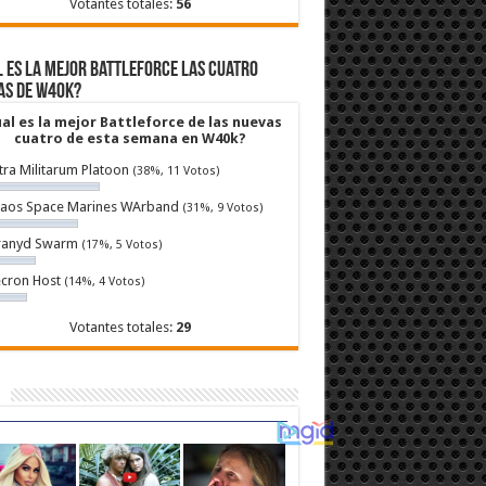
Votantes totales:
56
 es la mejor Battleforce las cuatro
as de W40k?
al es la mejor Battleforce de las nuevas
cuatro de esta semana en W40k?
tra Militarum Platoon
(38%, 11 Votos)
aos Space Marines WArband
(31%, 9 Votos)
ranyd Swarm
(17%, 5 Votos)
cron Host
(14%, 4 Votos)
Votantes totales:
29