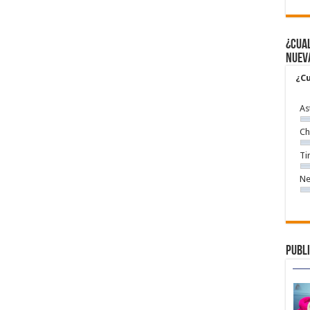
¿Cual
nuev
¿Cu
As
Ch
Ti
Ne
Publi