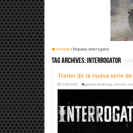
Portada
/
Etiqueta:
interrogator
Tag Archives:
interrogator
Trailer de la nueva serie 
31/03/2022
games workshop
,
noticias
,
no