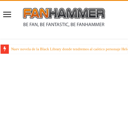
Nuev novela de la Black Library donde tendremos al caótico personaje Held