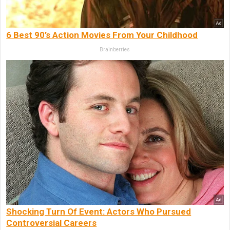
6 Best 90’s Action Movies From Your Childhood
Brainberries
Shocking Turn Of Event: Actors Who Pursued
Controversial Careers