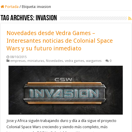
Portada
/
Etiqueta:
invasion
Tag Archives:
invasion
Novedades desde Vedra Games –
Interesantes noticias de Colonial Space
Wars y su futuro inmediato
08/10/2015
empresas
,
miniaturas
,
Novedades
,
vedra games
,
wargames
0
Jose y Africa siguén trabajando duro y día a día sigue el proyecto
Colonial Space Wars creciendo y siendo más completo, más