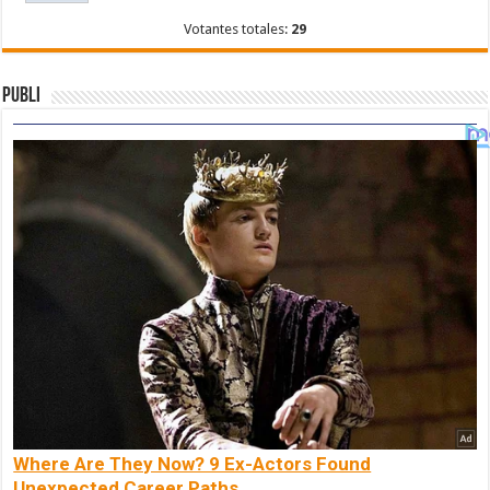
Votantes totales:
29
Publi
Where Are They Now? 9 Ex-Actors Found
Unexpected Career Paths