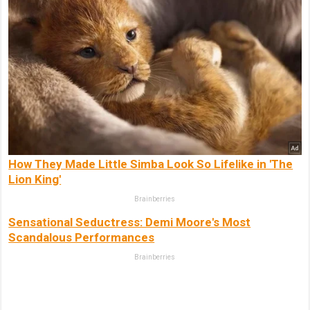
How They Made Little Simba Look So Lifelike in 'The
Lion King'
Brainberries
Sensational Seductress: Demi Moore's Most
Scandalous Performances
Brainberries