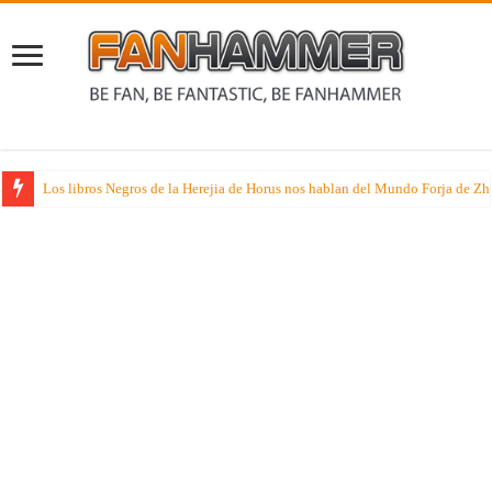
Los libros Negros de la Herejia de Horus nos hablan del Mundo Forja de Z