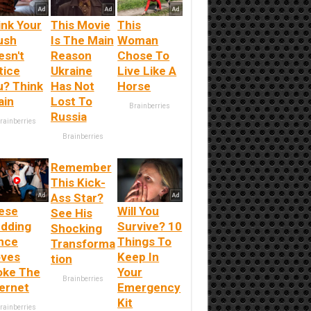
ink Your
This Movie
This
ush
Is The Main
Woman
esn't
Reason
Chose To
tice
Ukraine
Live Like A
u? Think
Has Not
Horse
ain
Lost To
Brainberries
Russia
rainberries
Brainberries
Remember
This Kick-
Ass Star?
ese
Will You
See His
dding
Survive? 10
Shocking
nce
Things To
Transforma
ves
Keep In
tion
oke The
Your
Brainberries
ternet
Emergency
Kit
rainberries