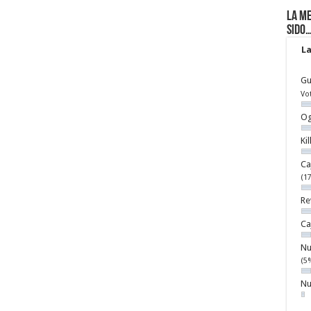
La me
sido
La
Gu
Vo
Og
Ki
Ca
(1
Re
Ca
Nu
(5
Nu