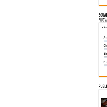
¿Cual
nuev
¿Cu
As
Ch
Ti
Ne
Publi