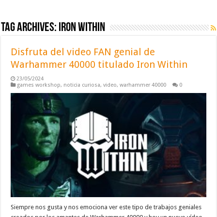
Tag Archives:
iron within
Disfruta del video FAN genial de
Warhammer 40000 titulado Iron Within
23/05/2024
games workshop
,
noticia curiosa
,
video
,
warhammer 40000
0
Siempre nos gusta y nos emociona ver este tipo de trabajos geniales