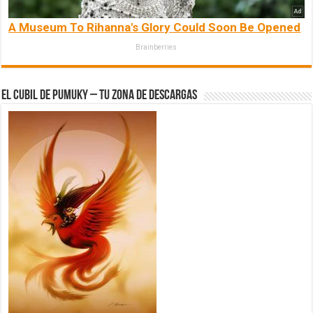
A Museum To Rihanna's Glory Could Soon Be Opened
Brainberries
El Cubil de Pumuky – Tu zona de Descargas