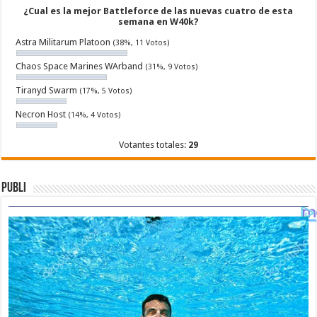
¿Cual es la mejor Battleforce de las nuevas cuatro de esta
semana en W40k?
Astra Militarum Platoon
(38%, 11 Votos)
Chaos Space Marines WArband
(31%, 9 Votos)
Tiranyd Swarm
(17%, 5 Votos)
Necron Host
(14%, 4 Votos)
Votantes totales:
29
Publi