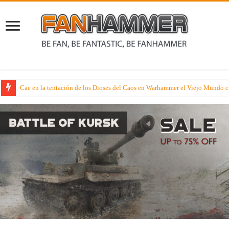
Cae en la tentación de los Dioses del Caos en Warhammer el Viejo Mundo c