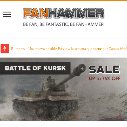
Rumores – Una nueva posible Preview la semana que viene por Games Wor