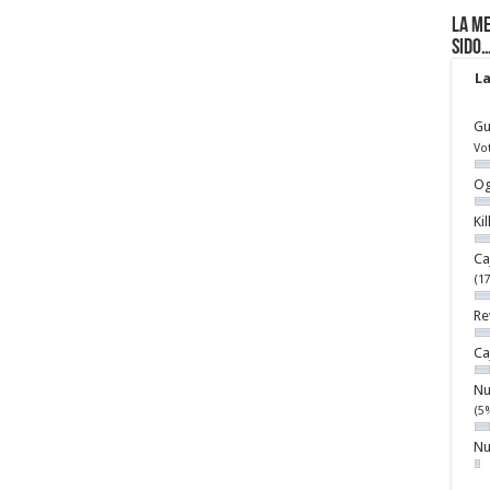
La me
sido
La
Gu
Vo
Og
Ki
Ca
(1
Re
Ca
Nu
(5
Nu