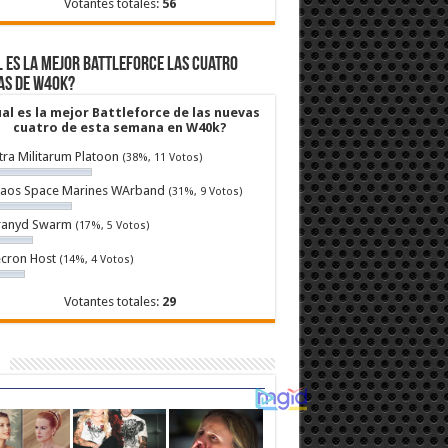
Votantes totales:
56
 es la mejor Battleforce las cuatro
as de W40k?
al es la mejor Battleforce de las nuevas
cuatro de esta semana en W40k?
tra Militarum Platoon
(38%, 11 Votos)
aos Space Marines WArband
(31%, 9 Votos)
ranyd Swarm
(17%, 5 Votos)
cron Host
(14%, 4 Votos)
Votantes totales:
29