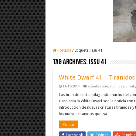
Portada
/
Etiqueta:
issu 41
Tag Archives:
issu 41
White Dwarf 41 – Tiranidos
11/11/2014
actualizacion
,
cubil de pumuk
Los tiranidos estan plagando mucho del con
claro esta la White Dwarf son la noticia con
introducción de nuevas criaturas tiranidas y
los nuevos tiranidos que ya …
Ver más
Facebook
Twitter
Stumbl