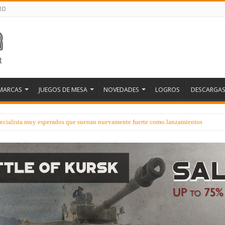
RO
MARCAS
JUEGOS DE MESA
NOVEDADES
LOGROS
DESCARGA
ecialista muy esperados que suenan nuevamente fuerte como lanzamientos