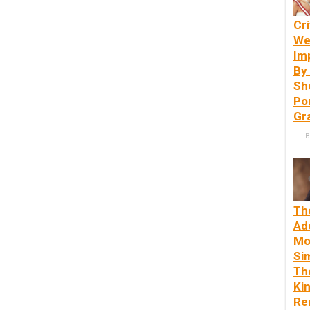
Cri
We
Im
By
Sh
Po
Gr
B
Th
Ad
Mo
Si
Th
Ki
Re