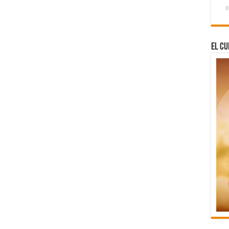
B
El Cu