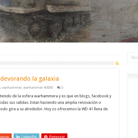
 devorando la galaxia
y
,
warhammer
,
warhammer 40000
5
tenido de la esfera warhammera y es que en blogs, facebook y
 todas sus salidas. Estan haciendo una amplia renovación o
 todo gira a su alrededor. Hoy os ofrecemos la WD 41 llena de
eupon
LinkedIn
Pinterest