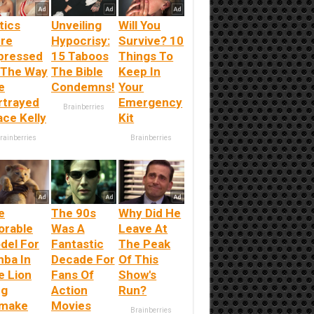
tics
Unveiling
Will You
re
Hypocrisy:
Survive? 10
pressed
15 Taboos
Things To
 The Way
The Bible
Keep In
e
Condemns!
Your
rtrayed
Emergency
Brainberries
ace Kelly
Kit
rainberries
Brainberries
e
The 90s
Why Did He
orable
Was A
Leave At
del For
Fantastic
The Peak
mba In
Decade For
Of This
e Lion
Fans Of
Show's
ng
Action
Run?
make
Movies
Brainberries