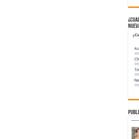
¿Cual
nuev
¿Cu
As
Ch
Ti
Ne
Publi