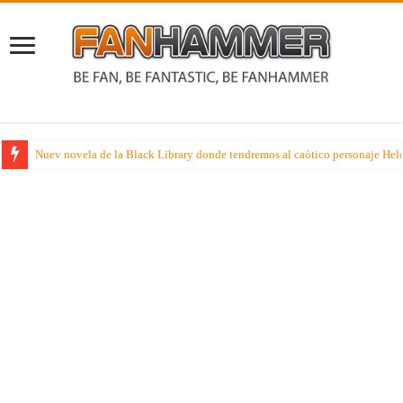
Nuev novela de la Black Library donde tendremos al caótico personaje Held