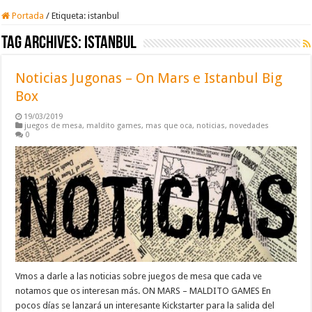
Portada
/
Etiqueta:
istanbul
Tag Archives:
istanbul
Noticias Jugonas – On Mars e Istanbul Big
Box
19/03/2019
juegos de mesa
,
maldito games
,
mas que oca
,
noticias
,
novedades
0
Vmos a darle a las noticias sobre juegos de mesa que cada ve
notamos que os interesan más. ON MARS – MALDITO GAMES En
pocos días se lanzará un interesante Kickstarter para la salida del