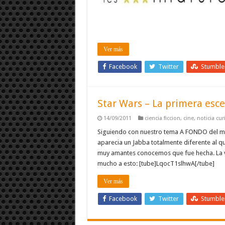
Ver más
Facebook
Twitter
Stumbl
Star Wars – La primera esc
14/09/2011
ciencia ficcion
,
cine
,
noticia cur
Siguiendo con nuestro tema A FONDO del mo
aparecia un Jabba totalmente diferente al qu
muy amantes conocemos que fue hecha. La ve
mucho a esto: [tube]LqocT1slhwA[/tube]
Ver más
Facebook
Twitter
Stumbl