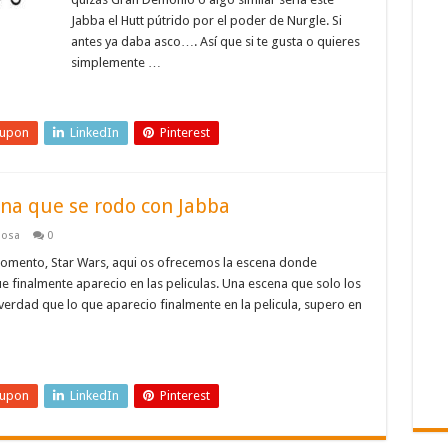
Jabba el Hutt pútrido por el poder de Nurgle. Si
antes ya daba asco…. Así que si te gusta o quieres
simplemente …
eupon
LinkedIn
Pinterest
ena que se rodo con Jabba
iosa
0
mento, Star Wars, aqui os ofrecemos la escena donde
e finalmente aparecio en las peliculas. Una escena que solo los
rdad que lo que aparecio finalmente en la pelicula, supero en
eupon
LinkedIn
Pinterest