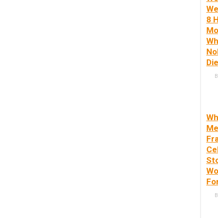
We
8 
Mo
Wh
No
Di
B
Wh
Me
Fra
Ce
St
Wo
Fo
B