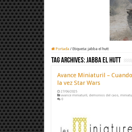
Portada
/
Etiqueta:
jabba el hutt
Tag Archives:
jabba el hutt
Avance Miniaturil – Cuando 
la vez Star Wars
27/06/2025
avance miniaturil
,
demonios del caos
,
miniatu
0