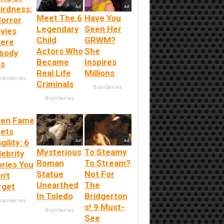
irdness:
Meet The 6
Have You
Horror
Legendary
Seen Her
vies
Child
GRWM?
ere
Actors Who
She
body
Became
Inspires
es
Real Life
Millions
rainberries
Criminals
Brainberries
Brainberries
en Fame
ets
gility: 6
Mysterious
To Steamy
lebrity
Roman
To Stream?
ories You
Statue
Not For
n't
Unearthed
The
rget
In Toledo
Bridgerton
rainberries
s! 9 Must-
Brainberries
See