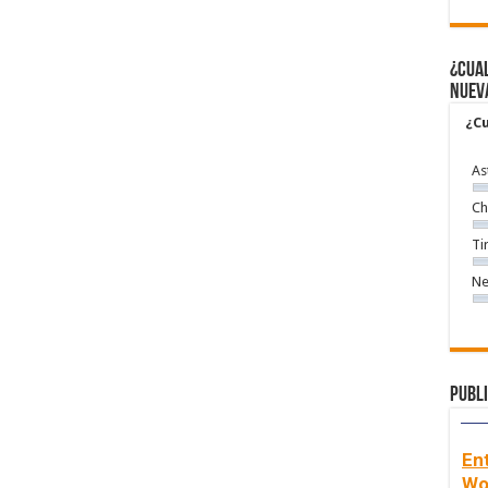
¿Cual
nuev
¿Cu
As
Ch
Ti
Ne
Publi
En
Wo