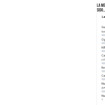
La me
sido
La
Gu
Vo
Og
Ki
Ca
(1
Re
Ca
Nu
(5
Nu