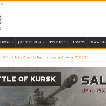
RO
MARCAS
JUEGOS DE MESA
NOVEDADES
LOGROS
DESCARGA
000 – Oj la la así serán las listas francesas en el próximo ETC 2026