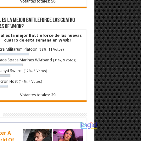
Votantes totales:
56
 es la mejor Battleforce las cuatro
as de W40k?
al es la mejor Battleforce de las nuevas
cuatro de esta semana en W40k?
tra Militarum Platoon
(38%, 11 Votos)
aos Space Marines WArband
(31%, 9 Votos)
ranyd Swarm
(17%, 5 Votos)
cron Host
(14%, 4 Votos)
Votantes totales:
29
ter A
rld Of