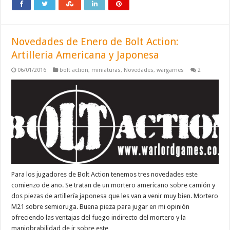
Novedades de Enero de Bolt Action:
Artilleria Americana y Japonesa
06/01/2016
bolt action
,
miniaturas
,
Novedades
,
wargames
2
Para los jugadores de Bolt Action tenemos tres novedades este
comienzo de año. Se tratan de un mortero americano sobre camión y
dos piezas de artillería japonesa que les van a venir muy bien. Mortero
M21 sobre semioruga. Buena pieza para jugar en mi opinión
ofreciendo las ventajas del fuego indirecto del mortero y la
maniobrabilidad de ir sobre este …