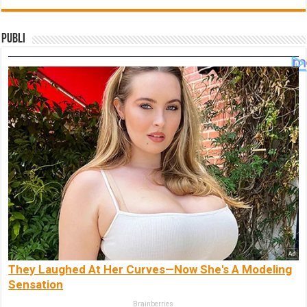
Publi
They Laughed At Her Curves—Now She's A Modeling
Sensation
Brainberries