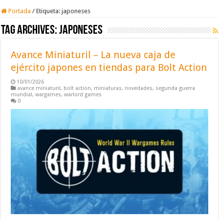
Portada
/
Etiqueta:
japoneses
Tag Archives:
japoneses
Avance Miniaturil – La nueva caja de
ejército japones en tiendas para Bolt Action
10/01/2026
avance miniaturil
,
bolt action
,
miniaturas
,
novedades
,
segunda guerra
mundial
,
wargames
,
warlord games
0