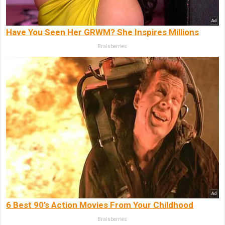
Have You Seen Her GRWM? She Inspires Millions
Brainberries
6 Best 90’s Action Movies From Your Childhood
Brainberries