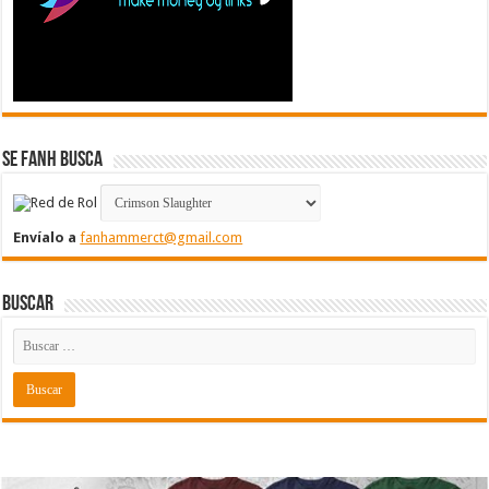
Se FanH Busca
Envíalo a
fanhammerct@gmail.com
Buscar