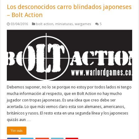
Los desconocidos carro blindados japoneses
– Bolt Action
03/04/2016
bolt action
,
miniaturas
,
wargames
5
Debemos suponer, no lo se porque no estoy por todos lados ni tengo
mucha información al respecto, que en Bolt Action no hay mucho
jugador con tropas japonesas. Es una idea que creo debe ser
acertada. Lo que más vemos claro esta son alemanes, americanos,
británicos y rusos. El resto esta en una segunda línea y los japoneses
quizás aun …
Ver más