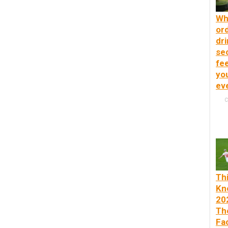
Wh
or
dri
se
fee
yo
ev
C
Th
Kn
20
Th
Fa