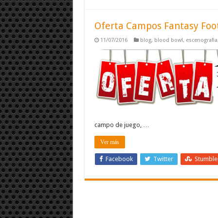
Oferta Campos Fantasy Fo
11/07/2016
blog
,
blood bowl
,
escenografia
campo de juego, …
Ver más
Facebook
Twitter
Stumbl