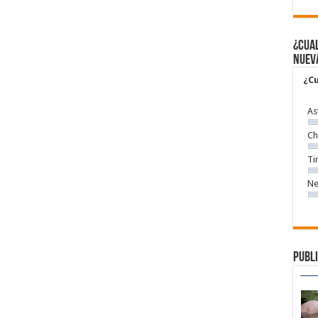
¿Cual
nuev
¿Cu
As
Ch
Ti
Ne
Publi