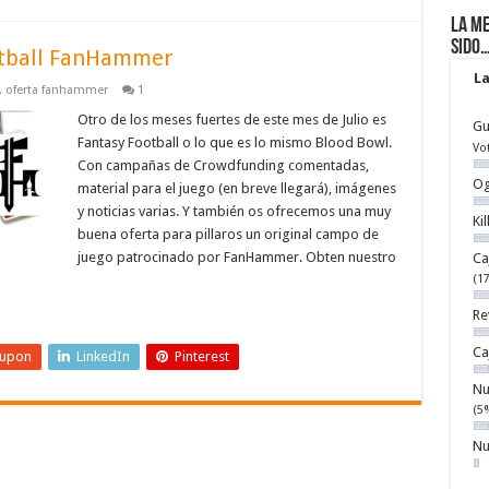
La me
sido
otball FanHammer
La
,
oferta fanhammer
1
Otro de los meses fuertes de este mes de Julio es
Gu
Fantasy Football o lo que es lo mismo Blood Bowl.
Vo
Con campañas de Crowdfunding comentadas,
Og
material para el juego (en breve llegará), imágenes
y noticias varias. Y también os ofrecemos una muy
Ki
buena oferta para pillaros un original campo de
juego patrocinado por FanHammer. Obten nuestro
Ca
(1
Re
Ca
eupon
LinkedIn
Pinterest
Nu
(5
Nu