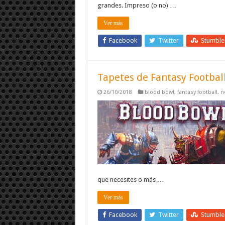
grandes. Impreso (o no) …
Ver más
Facebook
Twitter
Stumbl
Tapetes de Fantasy Football
26/10/2018
blood bowl
,
fantasy football
,
n
que necesites o más …
Ver más
Facebook
Twitter
Stumbl