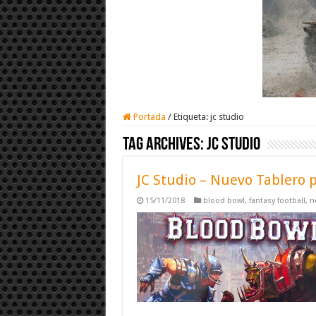
Portada
/
Etiqueta:
jc studio
Tag Archives:
jc studio
JC Studio – Nuevo Tablero p
15/11/2018
blood bowl
,
fantasy football
,
n