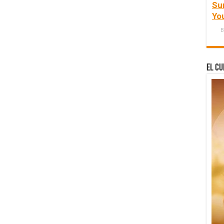
Su
Yo
B
El Cu