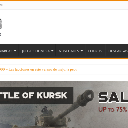
RO
MARCAS
JUEGOS DE MESA
NOVEDADES
LOGROS
DESCARGA
 – Las facciones en este verano de mejor a peor