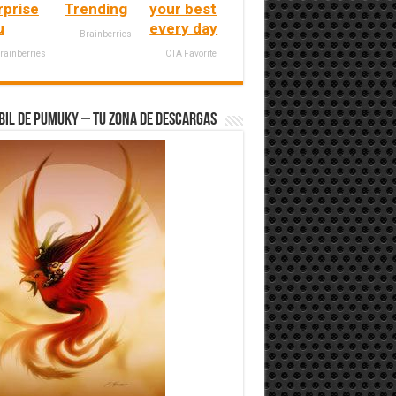
rprise
Trending
your best
u
every day
Brainberries
rainberries
CTA Favorite
bil de Pumuky – Tu zona de Descargas