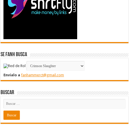
Se FanH Busca
Envíalo a
fanhammerct@gmail.com
Buscar