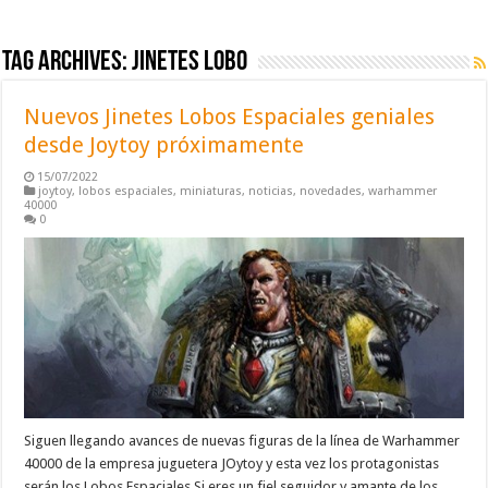
Tag Archives:
jinetes lobo
Nuevos Jinetes Lobos Espaciales geniales
desde Joytoy próximamente
15/07/2022
joytoy
,
lobos espaciales
,
miniaturas
,
noticias
,
novedades
,
warhammer
40000
0
Siguen llegando avances de nuevas figuras de la línea de Warhammer
40000 de la empresa juguetera JOytoy y esta vez los protagonistas
serán los Lobos Espaciales Si eres un fiel seguidor y amante de los