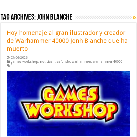
Tag Archives:
john blanche
Hoy homenaje al gran ilustrador y creador
de Warhammer 40000 Jonh Blanche que ha
muerto
03/06/2026
games workshop
,
noticias
,
trasfondo
,
warhammer
,
warhammer 40000
1