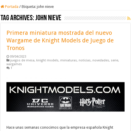
Portada
/
Etiqueta:
john nieve
Tag Archives:
john nieve
Primera miniatura mostrada del nuevo
Wargame de Knight Models de Juego de
Tronos
09/04/2023
juegos de mesa
,
knight models
,
miniaturas
,
noticias
,
novedades
,
serie
,
wargames
1
Hace unas semanas conocimos que la empresa española Knight