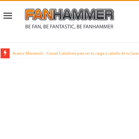
Avance Miniaturil – Genial Caballería para ser tu carga a caballo de tu G