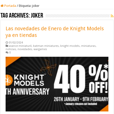
Portada
/
Etiqueta:
joker
Tag Archives:
joker
Las novedades de Enero de Knight Models
ya en tiendas
01/02/2024
avance miniaturil
,
batman miniatures
,
knight models
,
miniaturas
,
noticias
,
novedades
,
wargames
0