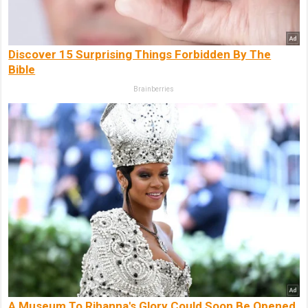
Discover 15 Surprising Things Forbidden By The
Bible
Brainberries
A Museum To Rihanna's Glory Could Soon Be Opened