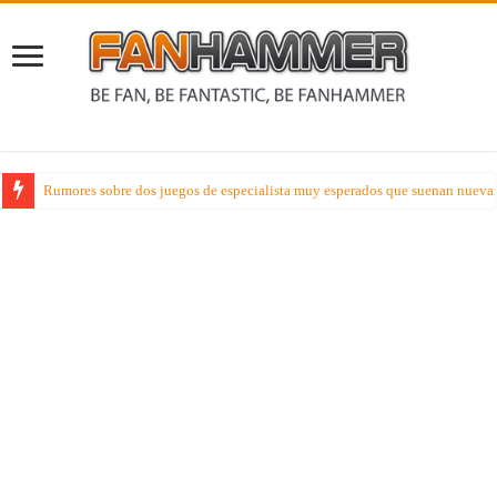
Rumores sobre dos juegos de especialista muy esperados que suenan nueva