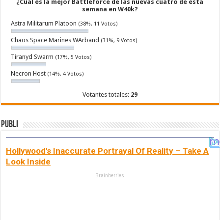
¿Cual es la mejor Battleforce de las nuevas cuatro de esta
semana en W40k?
Astra Militarum Platoon
(38%, 11 Votos)
Chaos Space Marines WArband
(31%, 9 Votos)
Tiranyd Swarm
(17%, 5 Votos)
Necron Host
(14%, 4 Votos)
Votantes totales:
29
Publi
Hollywood's Inaccurate Portrayal Of Reality – Take A
Look Inside
Brainberries