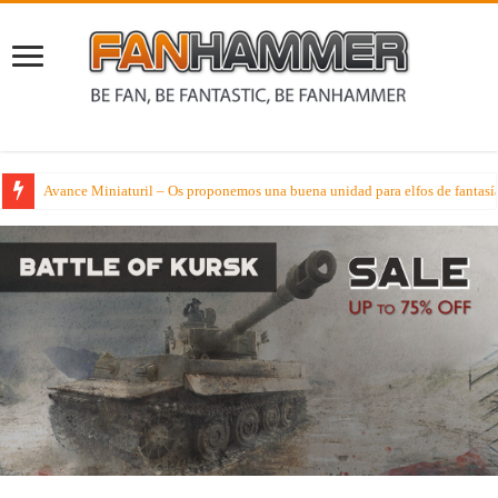
Avance Miniaturil – Os proponemos una buena unidad para elfos de fantasí