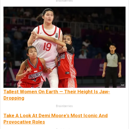
Brainberries
Tallest Women On Earth — Their Height Is Jaw-
Dropping
Brainberries
Take A Look At Demi Moore's Most Iconic And
Provocative Roles