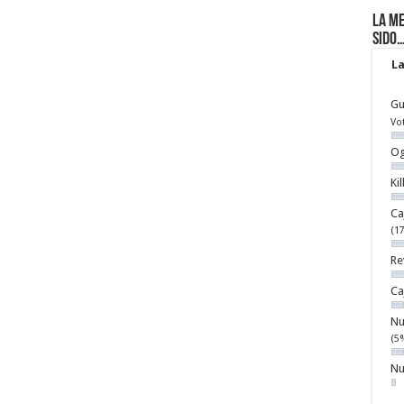
La me
sido
La
Gu
Vo
Og
Ki
Ca
(1
Re
Ca
Nu
(5
Nu