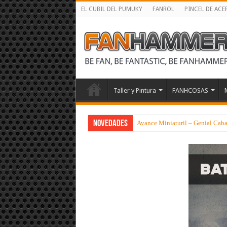
EL CUBIL DEL PUMUKY
FANROL
PINCEL DE ACE
Taller y Pintura
FANHCOSAS
NOVEDADES
Avance Miniaturil – Genial Cabal
Los libros Negros de la Herejia