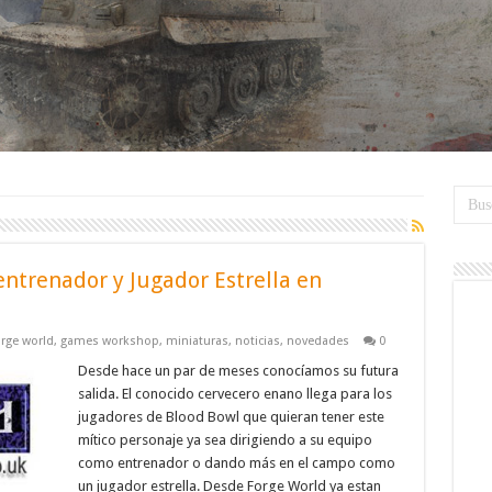
ntrenador y Jugador Estrella en
orge world
,
games workshop
,
miniaturas
,
noticias
,
novedades
0
Desde hace un par de meses conocíamos su futura
salida. El conocido cervecero enano llega para los
jugadores de Blood Bowl que quieran tener este
mítico personaje ya sea dirigiendo a su equipo
como entrenador o dando más en el campo como
un jugador estrella. Desde Forge World ya estan