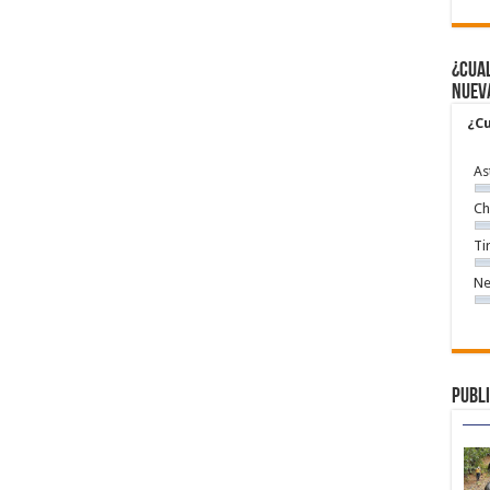
¿Cual
nuev
¿Cu
As
Ch
Ti
Ne
Publi