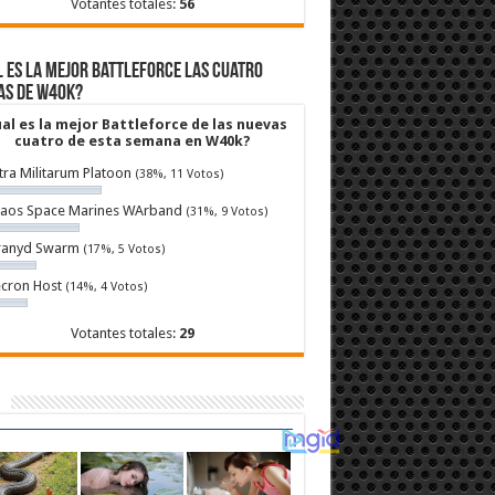
Votantes totales:
56
 es la mejor Battleforce las cuatro
as de W40k?
al es la mejor Battleforce de las nuevas
cuatro de esta semana en W40k?
tra Militarum Platoon
(38%, 11 Votos)
aos Space Marines WArband
(31%, 9 Votos)
ranyd Swarm
(17%, 5 Votos)
cron Host
(14%, 4 Votos)
Votantes totales:
29