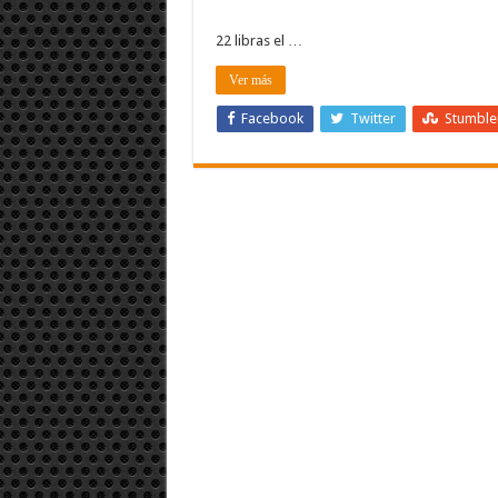
22 libras el …
Ver más
Facebook
Twitter
Stumbl