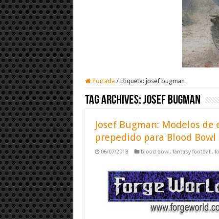
Portada
/
Etiqueta:
josef bugman
Tag Archives:
josef bugman
Josef Bugman: Modelos de e
prepedido para Blood Bowl
06/07/2018
blood bowl
,
fantasy football
,
f