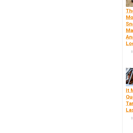
Th
Mo
Sn
Ma
An
Lo
B
It 
Qu
Tar
La
B