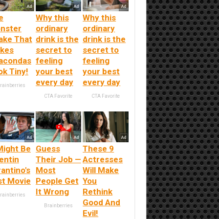
e
Why this
Why this
nster
ordinary
ordinary
ake That
drink is the
drink is the
kes
secret to
secret to
acondas
feeling
feeling
ok Tiny!
your best
your best
every day
every day
rainberries
CTA Favorite
CTA Favorite
Might Be
Guess
These 9
entin
Their Job —
Actresses
antino's
Most
Will Make
st Movie
People Get
You
It Wrong
Rethink
rainberries
Good And
Brainberries
Evil!