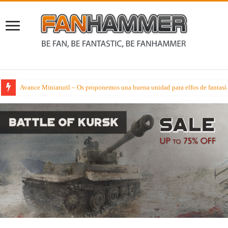
Avance Miniaturil – Os proponemos una buena unidad para elfos de fantasí