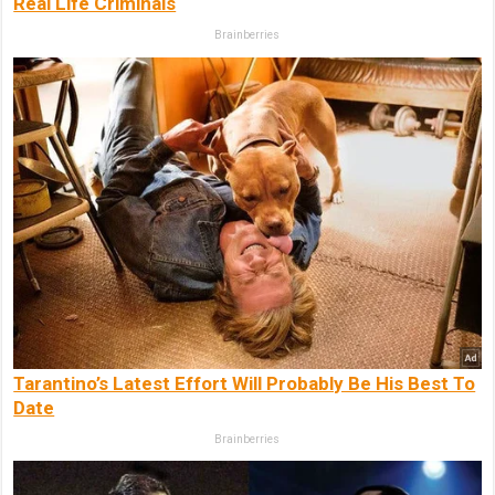
Real Life Criminals
Brainberries
Tarantino’s Latest Effort Will Probably Be His Best To
Date
Brainberries