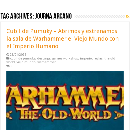
Tag Archives:
journa arcano
Cubil de Pumuky – Abrimos y estrenamos
la sala de Warhammer el Viejo Mundo con
el Imperio Humano
28/01/2025
cubil de pumuky
,
descarga
,
games workshop
,
imperio
,
reglas
,
the old
world
,
viejo mundo
,
warhammer
0