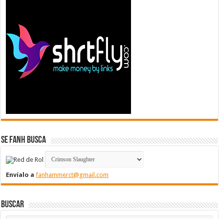
Se FanH Busca
Envíalo a
fanhammerct@gmail.com
Buscar