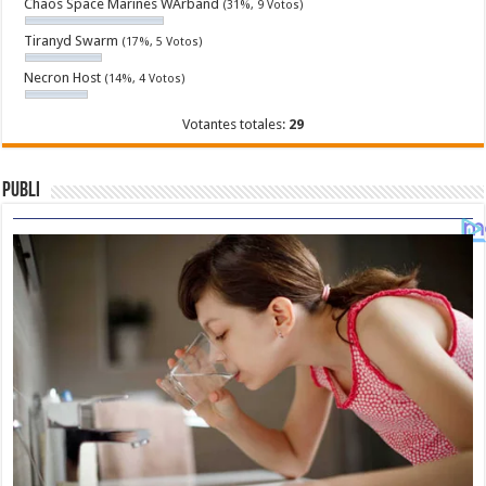
Chaos Space Marines WArband
(31%, 9 Votos)
Tiranyd Swarm
(17%, 5 Votos)
Necron Host
(14%, 4 Votos)
Votantes totales:
29
Publi