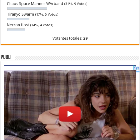
Chaos Space Marines WArband
(31%, 9 Votos)
Tiranyd Swarm
(17%, 5 Votos)
Necron Host
(14%, 4 Votos)
Votantes totales:
29
Publi