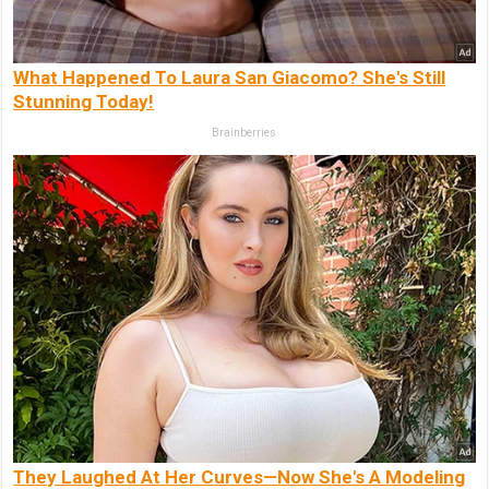
What Happened To Laura San Giacomo? She's Still
Stunning Today!
Brainberries
They Laughed At Her Curves—Now She's A Modeling