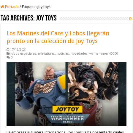
Portada
/
Etiqueta:
joy toys
Tag Archives:
joy toys
Los Marines del Caos y Lobos llegarán
pronto en la colección de Joy Toys
17/12/2021
lobos espaciales
,
miniaturas
,
noticias
,
novedades
,
warhammer 40000
0
La empresa juguetera internacional Joy Toys ya ha presentado cuales