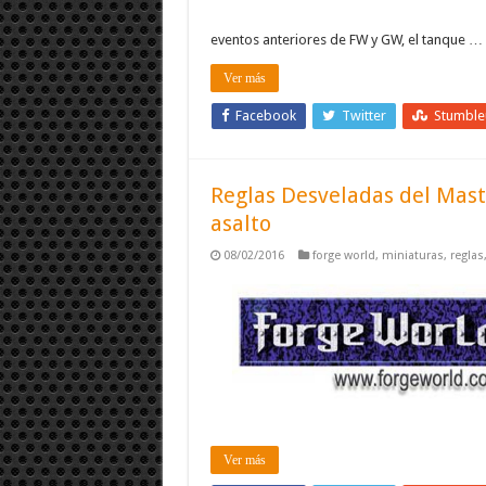
eventos anteriores de FW y GW, el tanque …
Ver más
Facebook
Twitter
Stumbl
Reglas Desveladas del Mast
asalto
08/02/2016
forge world
,
miniaturas
,
reglas
Ver más