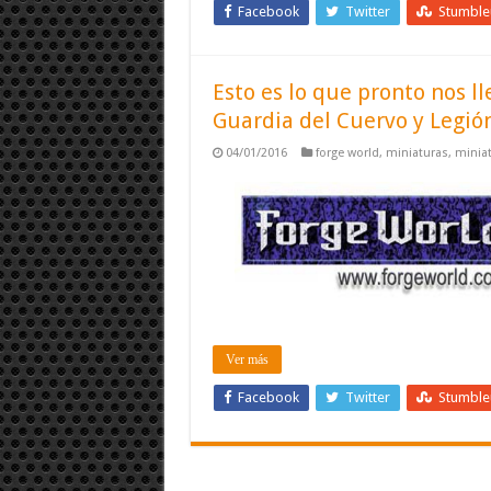
Facebook
Twitter
Stumbl
Esto es lo que pronto nos l
Guardia del Cuervo y Legión
04/01/2016
forge world
,
miniaturas
,
miniat
Ver más
Facebook
Twitter
Stumbl