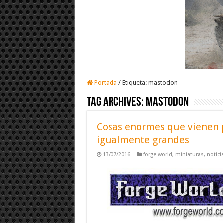
Portada
/
Etiqueta:
mastodon
Tag Archives:
mastodon
Cosas enormes que vienen p
igualmente grandes
13/07/2016
forge world
,
miniaturas
,
notici