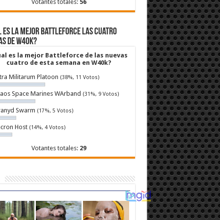
Votantes totales:
56
 es la mejor Battleforce las cuatro
as de W40k?
al es la mejor Battleforce de las nuevas
cuatro de esta semana en W40k?
tra Militarum Platoon
(38%, 11 Votos)
aos Space Marines WArband
(31%, 9 Votos)
ranyd Swarm
(17%, 5 Votos)
cron Host
(14%, 4 Votos)
Votantes totales:
29