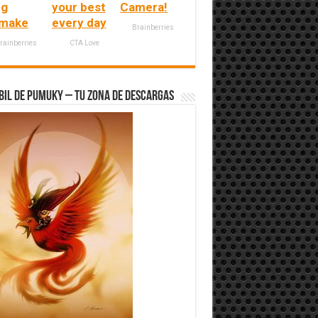
ng
your best
Camera!
make
every day
Brainberries
rainberries
CTA Love
bil de Pumuky – Tu zona de Descargas