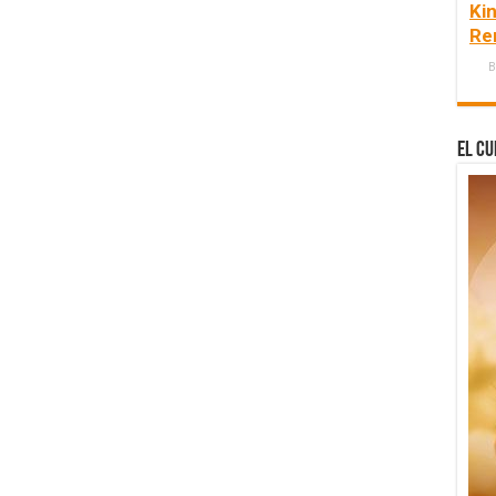
Ki
Re
B
El Cu