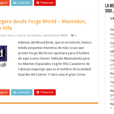
eupon
LinkedIn
Pinterest
La me
sido
La
legara desde Forge World – Mastodon,
 Alfa
Gu
Vo
uras resina
,
noticia
,
Novedades
,
warhammer 40000
0
Ademas del Blood Bowl, que es el notición, hemos
Og
tenido pequeñas muestras de más cosas que
Ki
pronto Forge World nos aportara para el hobbie
de aquí a unos meses. Vehículo Mastodonte para
Ca
los Marines Espaciales: Legión Alfa Cazadores de
(1
Cabezas (supongo que es el nombre de la unidad:
Re
Guardia del Cuervo: Y claro esta el gran Corax.
Ca
Nu
eupon
LinkedIn
Pinterest
(5
Nu