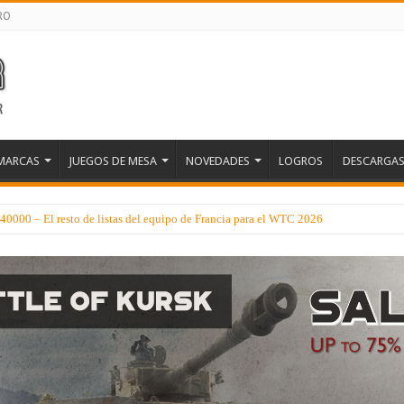
RO
MARCAS
JUEGOS DE MESA
NOVEDADES
LOGROS
DESCARGA
0000 – El resto de listas del equipo de Francia para el WTC 2026