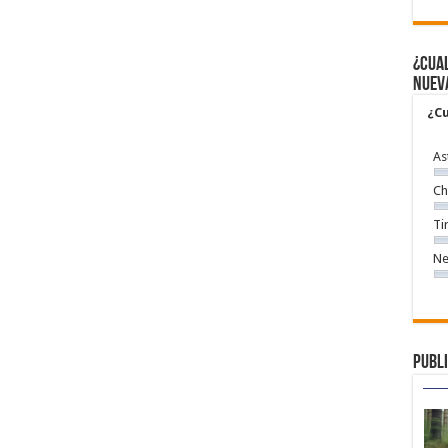
¿Cual
nuev
¿Cu
As
Ch
Ti
Ne
Publi