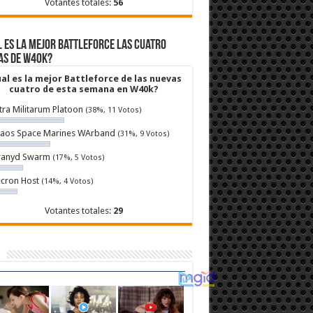
Votantes totales:
56
 es la mejor Battleforce las cuatro
as de W40k?
al es la mejor Battleforce de las nuevas
cuatro de esta semana en W40k?
tra Militarum Platoon
(38%, 11 Votos)
aos Space Marines WArband
(31%, 9 Votos)
ranyd Swarm
(17%, 5 Votos)
cron Host
(14%, 4 Votos)
Votantes totales:
29