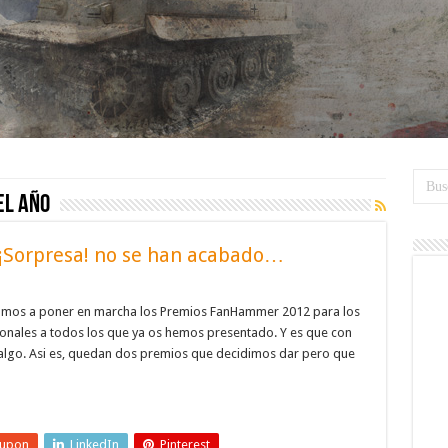
el año
Sorpresa! no se han acabado…
mos a poner en marcha los Premios FanHammer 2012 para los
onales a todos los que ya os hemos presentado. Y es que con
ba algo. Asi es, quedan dos premios que decidimos dar pero que
eupon
LinkedIn
Pinterest