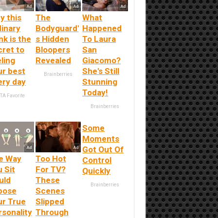
y this
The
What
dinary
Bodyguard'
Happened
nk is the
s Hidden
To Laura
cret to
Bloopers
San
ling
Revealed
Giacomo?
ur best
She's Still
Brainberries
ery day
Stunning
Today!
TA Favorite
Brainberries
Some
Moments
Got Out Of
e Way
Too Hot
Control
 Sit
For TV?
Quickly
uld
These
Brainberries
pose
Scenes
ur True
Slipped
rsonality
Through