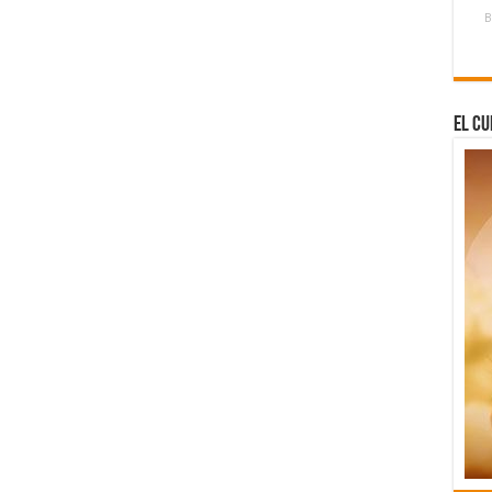
B
El Cu