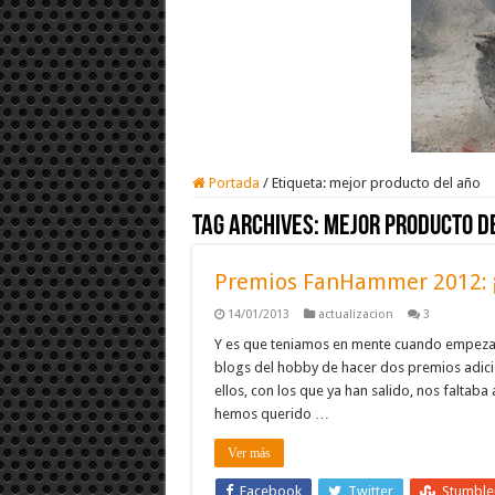
Portada
/
Etiqueta:
mejor producto del año
Tag Archives:
mejor producto d
Premios FanHammer 2012: ¡
14/01/2013
actualizacion
3
Y es que teniamos en mente cuando empeza
blogs del hobby de hacer dos premios adici
ellos, con los que ya han salido, nos falta
hemos querido …
Ver más
Facebook
Twitter
Stumbl