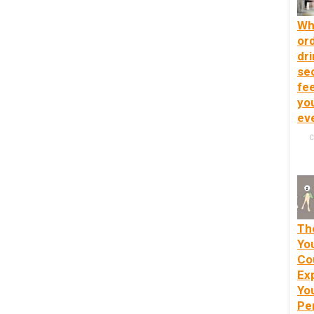
Wh
or
dri
se
fee
yo
ev
C
Th
You
Co
Ex
Yo
Pe