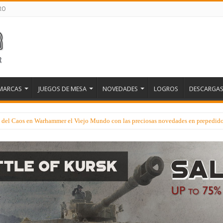
RO
MARCAS
JUEGOS DE MESA
NOVEDADES
LOGROS
DESCARGA
es del Caos en Warhammer el Viejo Mundo con las preciosas novedades en prepedid