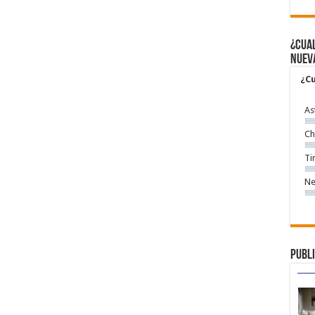
¿Cual
nuev
¿Cu
As
Ch
Ti
Ne
Publi