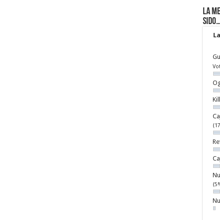
La me
sido
La
Gu
Vo
Og
Ki
Ca
(1
Re
Ca
Nu
(5
Nu