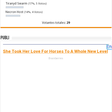
Tiranyd Swarm
(17%, 5 Votos)
Necron Host
(14%, 4 Votos)
Votantes totales:
29
Publi
She Took Her Love For Horses To A Whole New Level
Brainberries