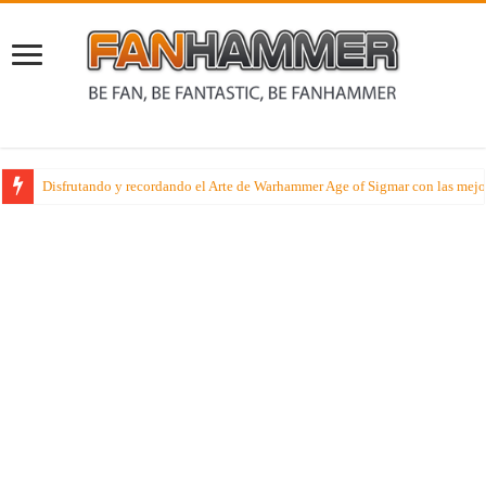
Disfrutando y recordando el Arte de Warhammer Age of Sigmar con las mejo