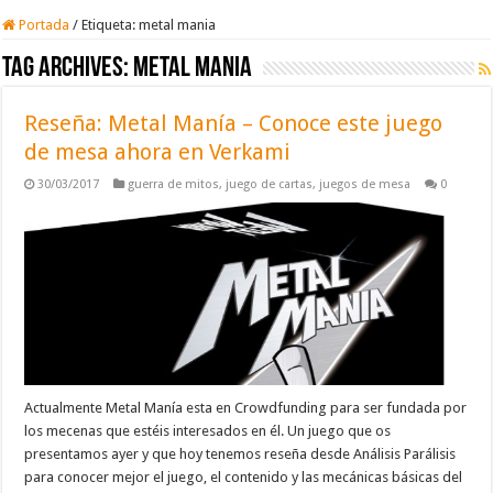
Portada
/
Etiqueta:
metal mania
Tag Archives:
metal mania
Reseña: Metal Manía – Conoce este juego
de mesa ahora en Verkami
30/03/2017
guerra de mitos
,
juego de cartas
,
juegos de mesa
0
Actualmente Metal Manía esta en Crowdfunding para ser fundada por
los mecenas que estéis interesados en él. Un juego que os
presentamos ayer y que hoy tenemos reseña desde Análisis Parálisis
para conocer mejor el juego, el contenido y las mecánicas básicas del