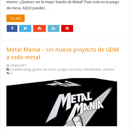
mismo. ¿Quieres ser la mejor banda de Metal? Pues este es tu juego
de mesa. AQUI puedes …
Ver más
Metal Mania – Un nuevo proyecto de GDM
a todo metal
29/03/2017
crowdfunding
,
guerra de mitos
,
juegos de mesa
,
Novedades
,
verkami
0