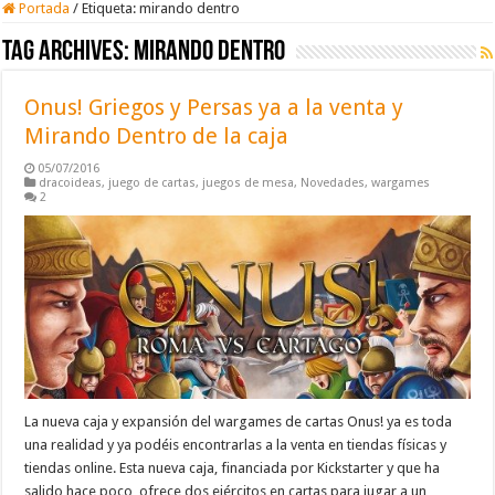
Portada
/
Etiqueta:
mirando dentro
Tag Archives:
mirando dentro
Onus! Griegos y Persas ya a la venta y
Mirando Dentro de la caja
05/07/2016
dracoideas
,
juego de cartas
,
juegos de mesa
,
Novedades
,
wargames
2
La nueva caja y expansión del wargames de cartas Onus! ya es toda
una realidad y ya podéis encontrarlas a la venta en tiendas físicas y
tiendas online. Esta nueva caja, financiada por Kickstarter y que ha
salido hace poco, ofrece dos ejércitos en cartas para jugar a un