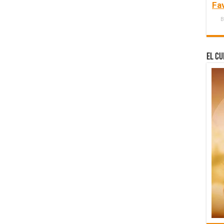
Fa
B
El Cu