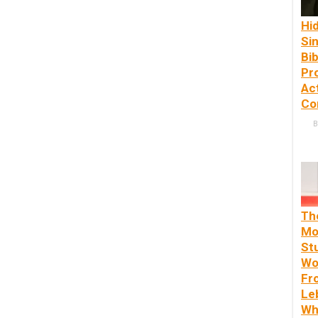
Hi
Sin
Bib
Pr
Ac
Co
B
Th
Mo
St
Wo
Fr
Le
Wh