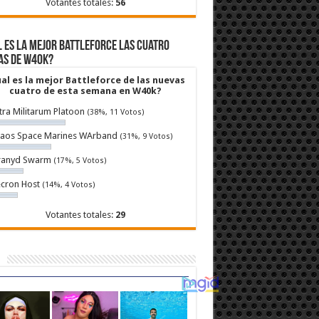
Votantes totales:
56
 es la mejor Battleforce las cuatro
as de W40k?
al es la mejor Battleforce de las nuevas
cuatro de esta semana en W40k?
tra Militarum Platoon
(38%, 11 Votos)
aos Space Marines WArband
(31%, 9 Votos)
ranyd Swarm
(17%, 5 Votos)
cron Host
(14%, 4 Votos)
Votantes totales:
29