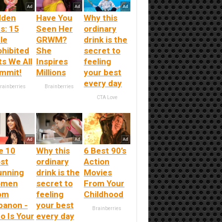
dden
Have You
Why this
s: 15
Seen Her
ordinary
le
GRWM?
drink is the
ohibited
She
secret to
ts We All
Inspires
feeling
mmit!
Millions
your best
every day
rainberries
Brainberries
CTA Love
e 10
Why this
6 Best 90’s
st
ordinary
Action
unning
drink is the
Movies
men
secret to
From Your
om
feeling
Childhood
banon -
your best
Brainberries
o Is Your
every day