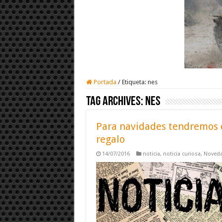
Portada
/
Etiqueta:
nes
Tag Archives:
nes
Para navidades tendremos 
regalo
14/07/2016
noticia
,
noticia curiosa
,
Noved