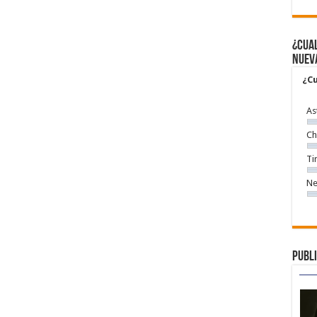
¿Cual
nuev
¿Cu
As
Ch
Ti
Ne
Publi