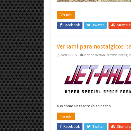
Ver más
Facebook
Twitter
Stumbl
Verkami para nostalgicos p
24/09/2015
ciencia ficcion
,
crowdfunding
,
e
aun como un tesoro (bien hecho …
Ver más
Facebook
Twitter
Stumbl