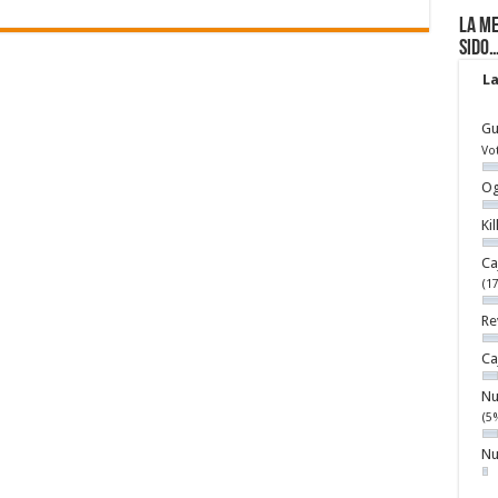
La me
sido
La
Gu
Vo
Og
Ki
Ca
(1
Re
Ca
Nu
(5
Nu