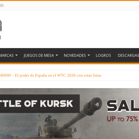
RO
MARCAS
JUEGOS DE MESA
NOVEDADES
LOGROS
DESCARGA
0000 – El poder de España en el WTC 2026 con estas listas