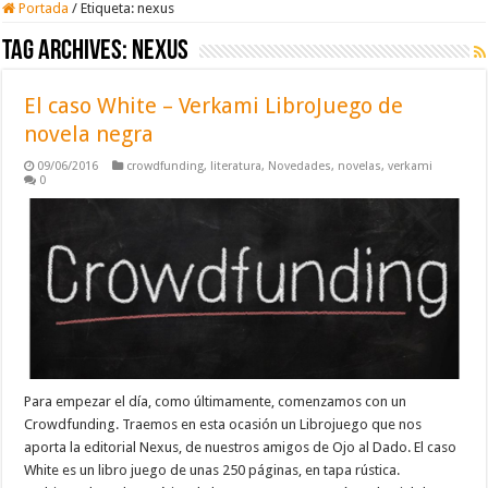
Portada
/
Etiqueta:
nexus
Tag Archives:
nexus
El caso White – Verkami LibroJuego de
novela negra
09/06/2016
crowdfunding
,
literatura
,
Novedades
,
novelas
,
verkami
0
Para empezar el día, como últimamente, comenzamos con un
Crowdfunding. Traemos en esta ocasión un Librojuego que nos
aporta la editorial Nexus, de nuestros amigos de Ojo al Dado. El caso
White es un libro juego de unas 250 páginas, en tapa rústica.