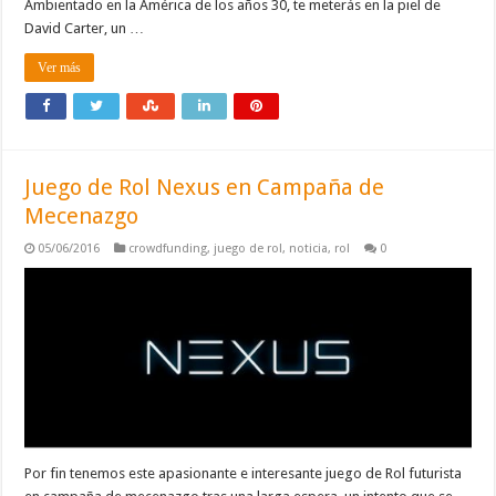
Ambientado en la América de los años 30, te meterás en la piel de
David Carter, un …
Ver más
Juego de Rol Nexus en Campaña de
Mecenazgo
05/06/2016
crowdfunding
,
juego de rol
,
noticia
,
rol
0
Por fin tenemos este apasionante e interesante juego de Rol futurista