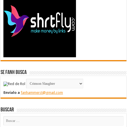
Se FanH Busca
Envíalo a
fanhammerct@gmail.com
Buscar