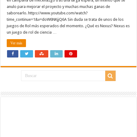
en campaña de mecenazgo tras una larga espera, un intento que se
anulo para mejorar el proyecto y muchas muchas ganas de
saborearlo. https://www.youtube.com/watch?
time_continue=1&v=doW6NKjjQ6A Sin duda se trata de unos de los
juegos de Rol más esperados del momento. ¿Qué es Nexus? Nexus es
un juego de rol de ciencia …
Ver más