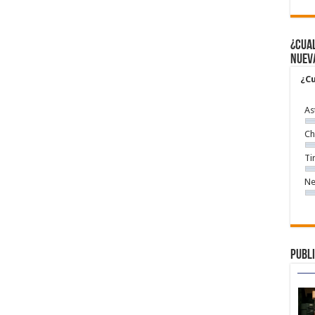
¿Cual
nuev
¿Cu
As
Ch
Ti
Ne
Publi