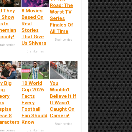
Road: The
d They
8 Movies
Worst TV
d Show
Based On
Series
s In
Real
Finales Of
hemian
Stories
All Time
psody!
That Give
Brainberries
Us Shivers
rainberries
Brainberries
y Big
10 World
You
ng
Cup 2026
Wouldn't
eory
Facts
Believe It If
ns
Every
It Wasn't
spise
Football
Caught On
ese 8
Fan Should
Camera!
aracters
Know
Brainberries
rainberries
Brainberries