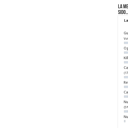
La me
sido
La
Gu
Vo
Og
Ki
Ca
(1
Re
Ca
Nu
(5
Nu