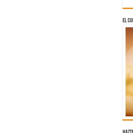
El Cu
Hazt