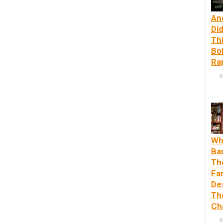
An
Di
Thi
Bo
Ra
B
Wh
Ba
Th
Fa
De
Th
Ch
B