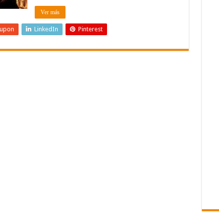
Ver más
eupon
LinkedIn
Pinterest