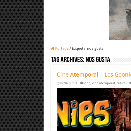
Portada
/
Etiqueta:
nos gusta
Tag Archives:
nos gusta
Cine Atemporal – Los Gooni
02/02/2019
cine
,
cine atemporal
,
critica