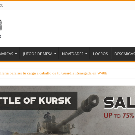
RO
MARCAS
JUEGOS DE MESA
NOVEDADES
LOGROS
DESCARGA
lería para ser tu carga a caballo de tu Guardia Renegada en W40k