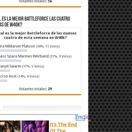
Votantes totales:
56
 es la mejor Battleforce las cuatro
as de W40k?
al es la mejor Battleforce de las nuevas
cuatro de esta semana en W40k?
tra Militarum Platoon
(38%, 11 Votos)
aos Space Marines WArband
(31%, 9 Votos)
ranyd Swarm
(17%, 5 Votos)
cron Host
(14%, 4 Votos)
Votantes totales:
29
It's The End
Of The