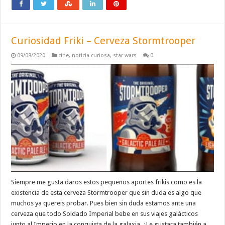
Curiosidad Friki – Cerveza Stormtrooper
09/08/2020
cine
,
noticia curiosa
,
star wars
0
Siempre me gusta daros estos pequeños aportes frikis como es la
existencia de esta cerveza Stormtrooper que sin duda es algo que
muchos ya quereis probar. Pues bien sin duda estamos ante una
cerveza que todo Soldado Imperial bebe en sus viajes galácticos
junto al Imperio en la conquista de la galaxia. ¿Le gustara también a