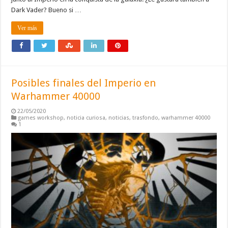
Dark Vader? Bueno si …
Ver más
Posibles finales del Imperio en
Warhammer 40000
22/05/2020
games workshop
,
noticia curiosa
,
noticias
,
trasfondo
,
warhammer 40000
1