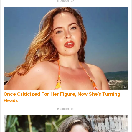
Brainberries
Once Criticized For Her Figure, Now She's Turning
Heads
Brainberries