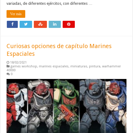
variadas, de diferentes ejércitos, con diferentes …
Ver más
Curiosas opciones de capítulo Marines
Espaciales
18/02/2021
games workshop
,
marines espaciales
,
miniaturas
,
pintura
,
warhammer
40000
0