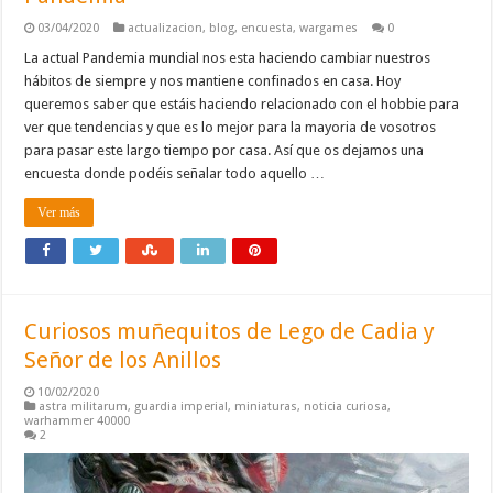
03/04/2020
actualizacion
,
blog
,
encuesta
,
wargames
0
La actual Pandemia mundial nos esta haciendo cambiar nuestros
hábitos de siempre y nos mantiene confinados en casa. Hoy
queremos saber que estáis haciendo relacionado con el hobbie para
ver que tendencias y que es lo mejor para la mayoria de vosotros
para pasar este largo tiempo por casa. Así que os dejamos una
encuesta donde podéis señalar todo aquello …
Ver más
Curiosos muñequitos de Lego de Cadia y
Señor de los Anillos
10/02/2020
astra militarum
,
guardia imperial
,
miniaturas
,
noticia curiosa
,
warhammer 40000
2