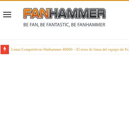
Disfrutando y recordando el Arte de Warhammer Age of Sigmar con las mejo