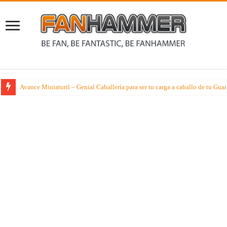
Avance Miniaturil – Genial Caballería para ser tu carga a caballo de tu G