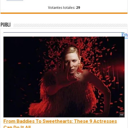
Votantes totales:
29
Publi
From Baddies To Sweethearts: These 9 Actresses
Can Do It All