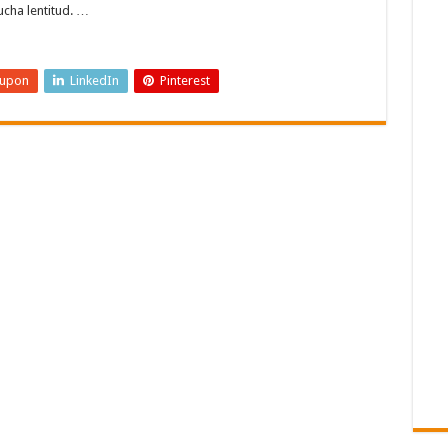
cha lentitud. …
eupon
LinkedIn
Pinterest