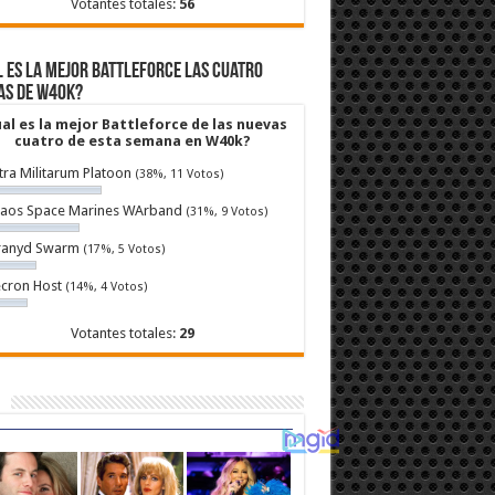
Votantes totales:
56
 es la mejor Battleforce las cuatro
as de W40k?
al es la mejor Battleforce de las nuevas
cuatro de esta semana en W40k?
tra Militarum Platoon
(38%, 11 Votos)
aos Space Marines WArband
(31%, 9 Votos)
ranyd Swarm
(17%, 5 Votos)
cron Host
(14%, 4 Votos)
Votantes totales:
29