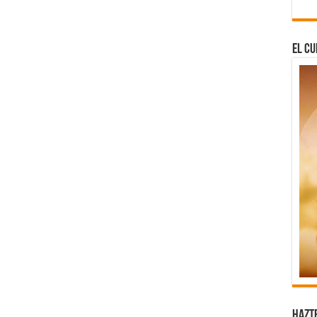
El Cu
Hazt