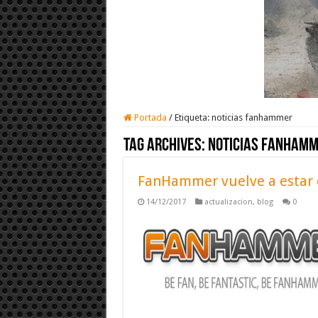
Portada
/
Etiqueta:
noticias fanhammer
Tag Archives:
noticias fanham
FanHammer vuelve a estar 
14/12/2017
actualizacion
,
blog
0