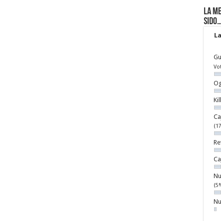
La me
sido
La
Gu
Vo
Og
Ki
Ca
(1
Re
Ca
Nu
(5
Nu