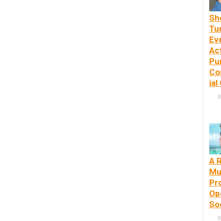
Sh
Tu
Ev
Ac
Pu
Co
ial
B
A 
Mu
Pr
Op
So
B