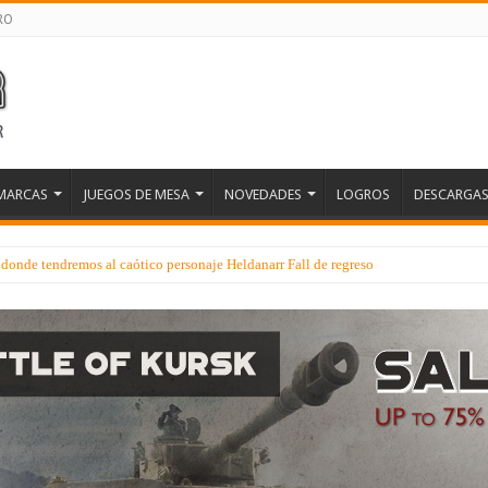
RO
MARCAS
JUEGOS DE MESA
NOVEDADES
LOGROS
DESCARGA
donde tendremos al caótico personaje Heldanarr Fall de regreso