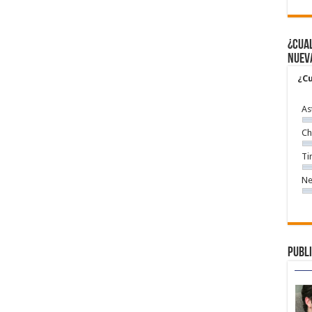
¿Cual
nuev
¿Cu
As
Ch
Ti
Ne
Publi