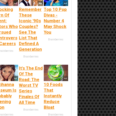
ocking
Remember
Top 10 Pop
rn Of
These
Divas -
ent:
Iconic '90s
Number 4
tors Who
Couples?
May Shock
rsued
See The
You
ntrovers
List That
Brainberries
 Careers
Defined A
Generation
rainberries
Brainberries
It's The End
Of The
Road: The
Rihanna
10 Foods
Worst TV
seum Is
That
Series
obably
Instantly
Finales Of
ening
Reduce
All Time
on
Bloat
Brainberries
rainberries
Brainberries