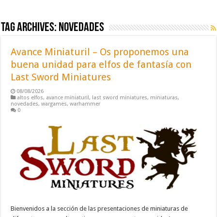
Tag Archives:
novedades
Avance Miniaturil – Os proponemos una
buena unidad para elfos de fantasía con
Last Sword Miniatures
08/08/2026
altos elfos
,
avance miniaturil
,
last sword miniatures
,
miniaturas
,
novedades
,
wargames
,
warhammer
0
Bienvenidos a la sección de las presentaciones de miniaturas de