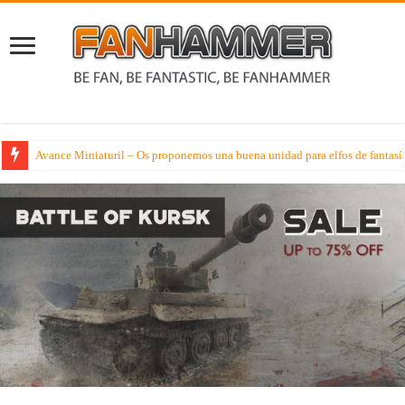
Schola Tacticum Warhammer 40000 – Las facciones en este verano de mejor