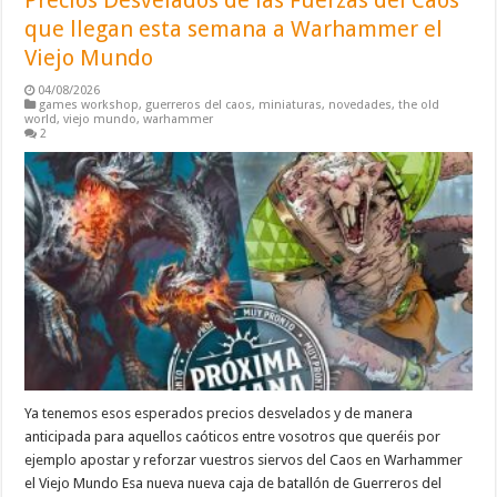
Precios Desvelados de las Fuerzas del Caos
que llegan esta semana a Warhammer el
Viejo Mundo
04/08/2026
games workshop
,
guerreros del caos
,
miniaturas
,
novedades
,
the old
world
,
viejo mundo
,
warhammer
2
Ya tenemos esos esperados precios desvelados y de manera
anticipada para aquellos caóticos entre vosotros que queréis por
ejemplo apostar y reforzar vuestros siervos del Caos en Warhammer
el Viejo Mundo Esa nueva nueva caja de batallón de Guerreros del