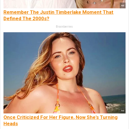
Remember The Justin Timberlake Moment That
Defined The 2000s?
Brainberries
Once Criticized For Her Figure, Now She's Turning
Heads