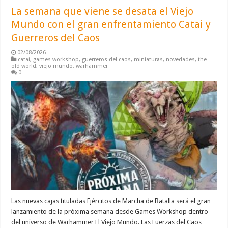
La semana que viene se desata el Viejo
Mundo con el gran enfrentamiento Catai y
Guerreros del Caos
02/08/2026
catai
,
games workshop
,
guerreros del caos
,
miniaturas
,
novedades
,
the
old world
,
viejo mundo
,
warhammer
0
Las nuevas cajas tituladas Ejércitos de Marcha de Batalla será el gran
lanzamiento de la próxima semana desde Games Workshop dentro
del universo de Warhammer El Viejo Mundo. Las Fuerzas del Caos