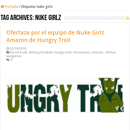
Portada
/
Etiqueta:
nuke girlz
Tag Archives:
nuke girlz
Ofertaza por el equipo de Nuke Girlz
Amazon de Hungry Troll
22/10/2018
blood bowl
,
fantasy football
,
hungry troll
,
miniaturas
,
noticias
,
ofertas
,
wargames
0