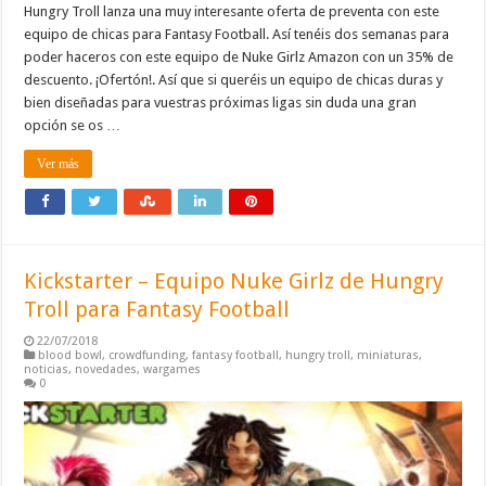
Hungry Troll lanza una muy interesante oferta de preventa con este
equipo de chicas para Fantasy Football. Así tenéis dos semanas para
poder haceros con este equipo de Nuke Girlz Amazon con un 35% de
descuento. ¡Ofertón!. Así que si queréis un equipo de chicas duras y
bien diseñadas para vuestras próximas ligas sin duda una gran
opción se os …
Ver más
Kickstarter – Equipo Nuke Girlz de Hungry
Troll para Fantasy Football
22/07/2018
blood bowl
,
crowdfunding
,
fantasy football
,
hungry troll
,
miniaturas
,
noticias
,
novedades
,
wargames
0