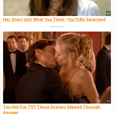
Her Story Isn't What You Think—You''ll Be Surprised
Brainberries
Too Hot For TV? These Scenes Slipped Through
Anyway