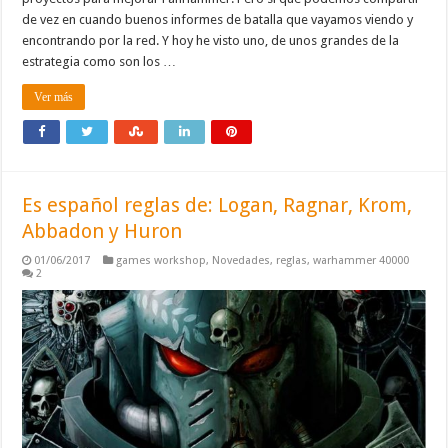
de vez en cuando buenos informes de batalla que vayamos viendo y
encontrando por la red. Y hoy he visto uno, de unos grandes de la
estrategia como son los …
Ver más
Es español reglas de: Logan, Ragnar, Krom,
Abbadon y Huron
01/06/2017
games workshop
,
Novedades
,
reglas
,
warhammer 40000
2