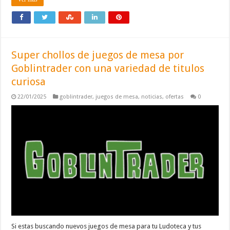
Super chollos de juegos de mesa por
Goblintrader con una variedad de titulos
curiosa
22/01/2025
goblintrader
,
juegos de mesa
,
noticias
,
ofertas
0
Si estas buscando nuevos juegos de mesa para tu Ludoteca y tus