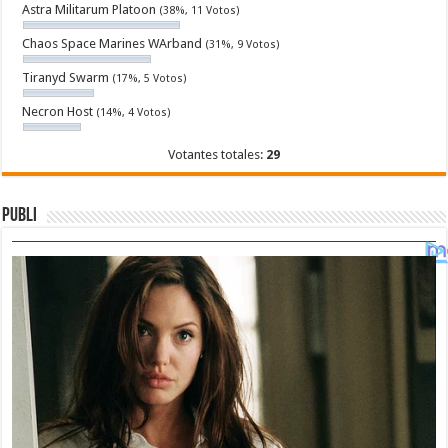
Astra Militarum Platoon
(38%, 11 Votos)
Chaos Space Marines WArband
(31%, 9 Votos)
Tiranyd Swarm
(17%, 5 Votos)
Necron Host
(14%, 4 Votos)
Votantes totales:
29
Publi