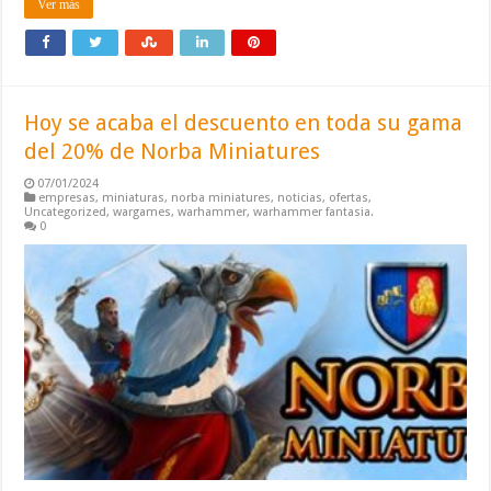
Ver más
Hoy se acaba el descuento en toda su gama
del 20% de Norba Miniatures
07/01/2024
empresas
,
miniaturas
,
norba miniatures
,
noticias
,
ofertas
,
Uncategorized
,
wargames
,
warhammer
,
warhammer fantasia.
0