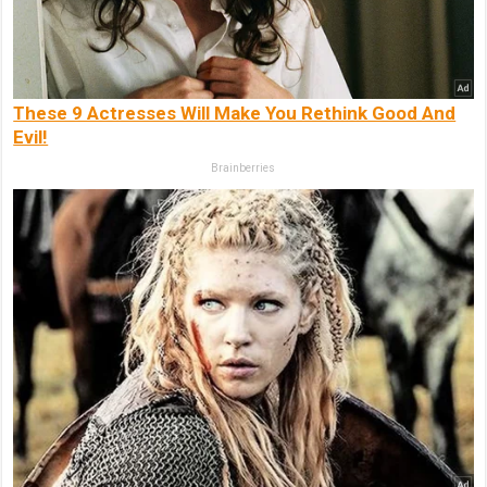
These 9 Actresses Will Make You Rethink Good And
Evil!
Brainberries