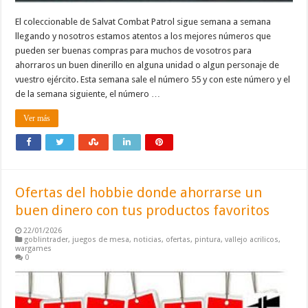
El coleccionable de Salvat Combat Patrol sigue semana a semana
llegando y nosotros estamos atentos a los mejores números que
pueden ser buenas compras para muchos de vosotros para
ahorraros un buen dinerillo en alguna unidad o algun personaje de
vuestro ejército. Esta semana sale el número 55 y con este número y el
de la semana siguiente, el número …
Ver más
Ofertas del hobbie donde ahorrarse un
buen dinero con tus productos favoritos
22/01/2026
goblintrader
,
juegos de mesa
,
noticias
,
ofertas
,
pintura
,
vallejo acrilicos
,
wargames
0