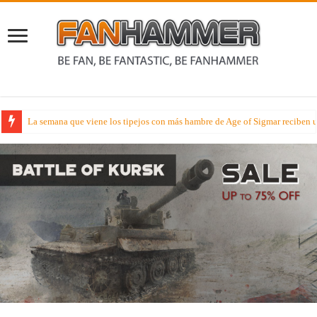
Lectura Veraniega – Hoy disfruta de la novela Señores de la Lanza en cast