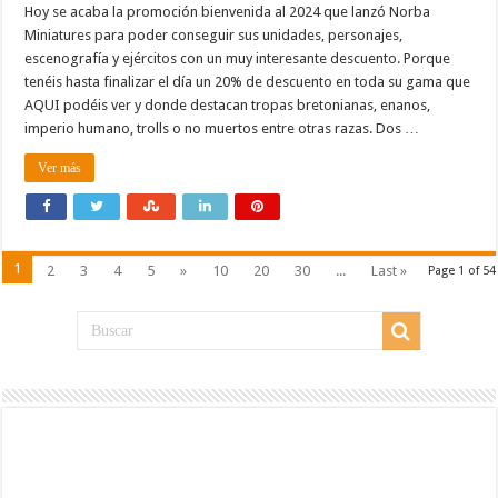
Hoy se acaba la promoción bienvenida al 2024 que lanzó Norba
Miniatures para poder conseguir sus unidades, personajes,
escenografía y ejércitos con un muy interesante descuento. Porque
tenéis hasta finalizar el día un 20% de descuento en toda su gama que
AQUI podéis ver y donde destacan tropas bretonianas, enanos,
imperio humano, trolls o no muertos entre otras razas. Dos …
Ver más
1
2
3
4
5
»
10
20
30
...
Last »
Page 1 of 54