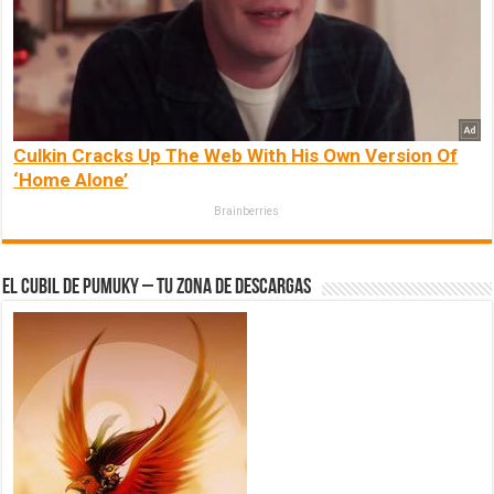
Culkin Cracks Up The Web With His Own Version Of
‘Home Alone’
Brainberries
El Cubil de Pumuky – Tu zona de Descargas