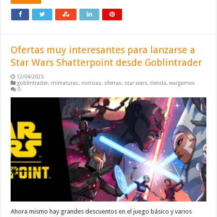
Ofertas muy interesantes para lanzarse a
Star Wars Shatterpoint desde Goblintrader
12/04/2025
goblintrader
,
miniaturas
,
noticias
,
ofertas
,
star wars
,
tienda
,
wargames
0
Ahora mismo hay grandes descuentos en el juego básico y varios