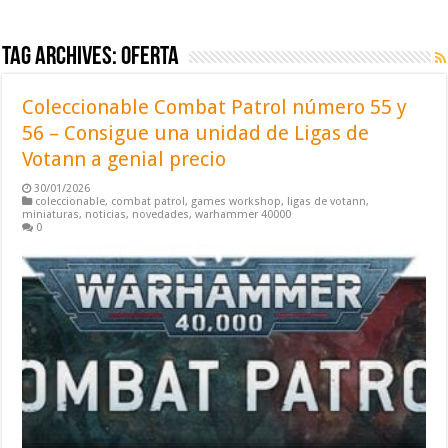
Tag Archives:
oferta
Coleccionable Combat Patrol número 55 y
56 – Consigue una unidad de Ligas de
Votann a genial precio
30/01/2026
coleccionable
,
combat patrol
,
games workshop
,
ligas de votann
,
miniaturas
,
noticias
,
novedades
,
warhammer 40000
0