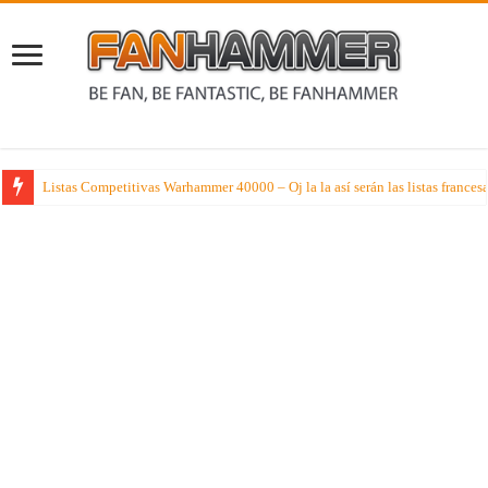
Listas Competitivas Warhammer 40000 – Oj la la así serán las listas france