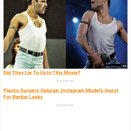
Did They Lie To Us In This Movie?
Brainberries
Plastic Surgery Splurge: Instagram Model's Quest
For Barbie Looks
Brainberries