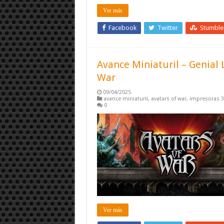
Ver más
Facebook
Twitter
Stumbl
Avance Miniaturil – Genial 
War
09/04/2025
avance miniaturil
,
avatars of war
,
impresoras 
0
Ver más