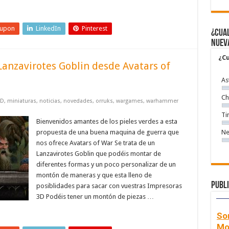
eupon
LinkedIn
Pinterest
¿Cual
nuev
¿Cu
Lanzavirotes Goblin desde Avatars of
As
Ch
3D
,
miniaturas
,
noticias
,
novedades
,
orruks
,
wargames
,
warhammer
Ti
Bienvenidos amantes de los pieles verdes a esta
propuesta de una buena maquina de guerra que
Ne
nos ofrece Avatars of War Se trata de un
Lanzavirotes Goblin que podéis montar de
diferentes formas y un poco personalizar de un
montón de maneras y que esta lleno de
Publi
posiblidades para sacar con vuestras Impresoras
3D Podéis tener un montón de piezas …
So
Mo