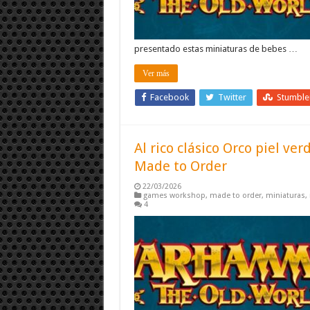
presentado estas miniaturas de bebes …
Ver más
Facebook
Twitter
Stumbl
Al rico clásico Orco piel 
Made to Order
22/03/2026
games workshop
,
made to order
,
miniaturas
,
4