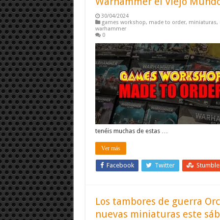
Warhammer el Viejo Mundo
30/04/2024
games workshop
,
made to order
,
miniaturas
,
warhammer
0
tenéis muchas de estas …
Ver más
Facebook
Twitter
Stumbl
Los tambores de guerra Orc
nuevas miniaturas este sá