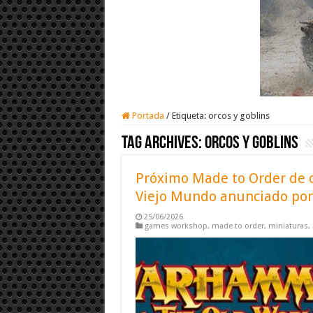
Portada
/
Etiqueta:
orcos y goblins
Tag Archives:
orcos y goblins
Próximo Made to Order de 
Viejo Mundo anunciado po
25/06/2026
games workshop
,
made to order
,
miniaturas
,