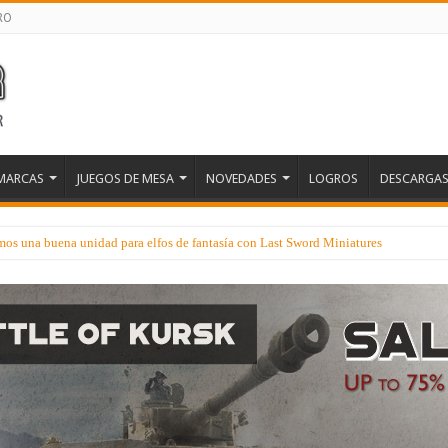
RO
MARCAS
JUEGOS DE MESA
NOVEDADES
LOGROS
DESCARGA
os una buena unidad para elfos de fantasía con Last Sword Miniatures