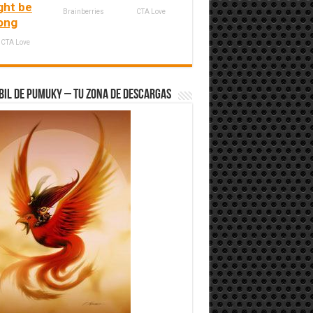
ght be
Brainberries
CTA Love
ong
CTA Love
bil de Pumuky – Tu zona de Descargas