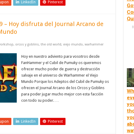
eupon
LinkedIn
Pinterest
Go
Co
Qu
– Hoy disfruta del Journal Arcano de
B
 Mundo
orkshop
,
orcos y goblins
,
the old world
,
viejo mundo
,
warhammer
Hoy en nuestro adviento para vosotros desde
FanHammer y el Cubil de Pumuky os queremos
ofrecer mucho poder de guerra y destrucción
salvaje en el universo de Warhammer el Viejo
Mundo Porque los Adeptos del Cubil de Pumuky os
ofrecen el Journal Arcano de los Orcos y Goblins
Wh
para poder jugar mucho mejor con esta facción
ev
con todo su poder. …
yo
th
yo
eupon
LinkedIn
Pinterest
ab
wa