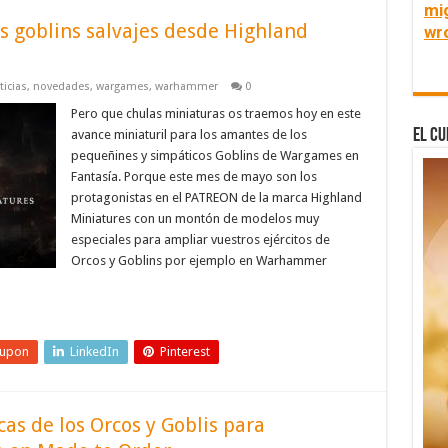
mi
s goblins salvajes desde Highland
wr
ticias
,
novedades
,
wargames
,
warhammer
0
Pero que chulas miniaturas os traemos hoy en este
El Cu
avance miniaturil para los amantes de los
pequeñines y simpáticos Goblins de Wargames en
Fantasía. Porque este mes de mayo son los
protagonistas en el PATREON de la marca Highland
Miniatures con un montón de modelos muy
especiales para ampliar vuestros ejércitos de
Orcos y Goblins por ejemplo en Warhammer
eupon
LinkedIn
Pinterest
cas de los Orcos y Goblis para