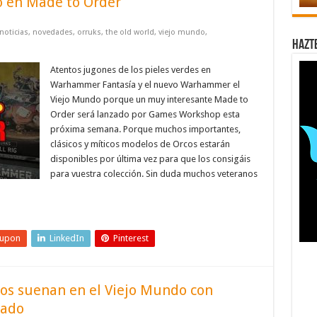
 en Made to Order
noticias
,
novedades
,
orruks
,
the old world
,
viejo mundo
,
Hazt
Atentos jugones de los pieles verdes en
Warhammer Fantasía y el nuevo Warhammer el
Viejo Mundo porque un muy interesante Made to
Order será lanzado por Games Workshop esta
próxima semana. Porque muchos importantes,
clásicos y míticos modelos de Orcos estarán
disponibles por última vez para que los consigáis
para vuestra colección. Sin duda muchos veteranos
eupon
LinkedIn
Pinterest
os suenan en el Viejo Mundo con
bado