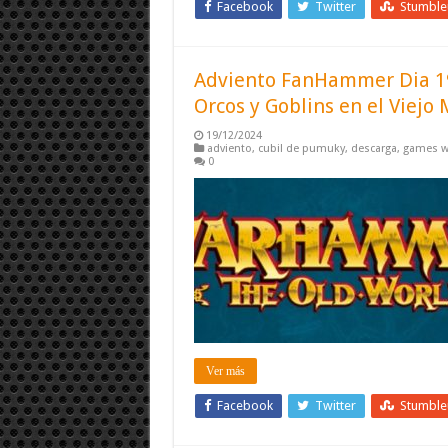
Facebook
Twitter
Stumbl
Adviento FanHammer Dia 19 
Orcos y Goblins en el Viejo
19/12/2024
adviento
,
cubil de pumuky
,
descarga
,
games w
0
Ver más
Facebook
Twitter
Stumbl