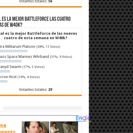
Votantes totales:
56
 es la mejor Battleforce las cuatro
as de W40k?
al es la mejor Battleforce de las nuevas
cuatro de esta semana en W40k?
tra Militarum Platoon
(38%, 11 Votos)
aos Space Marines WArband
(31%, 9 Votos)
ranyd Swarm
(17%, 5 Votos)
cron Host
(14%, 4 Votos)
Votantes totales:
29
me
ments