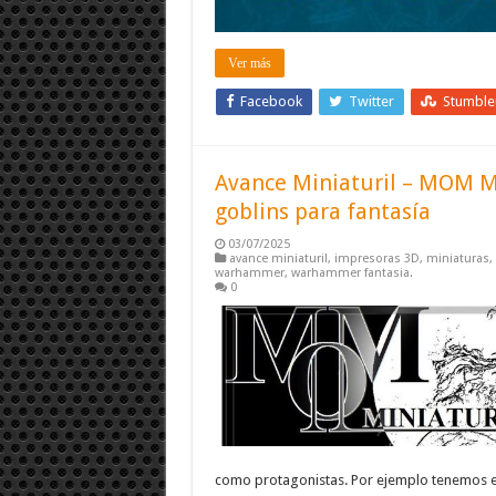
Ver más
Facebook
Twitter
Stumbl
Avance Miniaturil – MOM Mi
goblins para fantasía
03/07/2025
avance miniaturil
,
impresoras 3D
,
miniaturas
,
warhammer
,
warhammer fantasia.
0
como protagonistas. Por ejemplo tenemos e