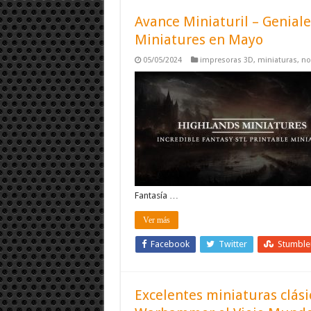
Avance Miniaturil – Geniale
Miniatures en Mayo
05/05/2024
impresoras 3D
,
miniaturas
,
no
Fantasía …
Ver más
Facebook
Twitter
Stumbl
Excelentes miniaturas clási