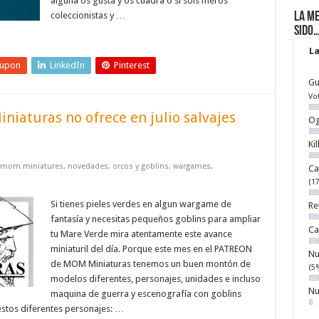
alguna os gusta y os cuadra o si sois meros
coleccionistas y …
La me
sido
La
eupon
LinkedIn
Pinterest
Gu
Vo
niaturas no ofrece en julio salvajes
Og
Ki
mom miniatures
,
novedades
,
orcos y goblins
,
wargames
,
Ca
(1
Si tienes pieles verdes en algun wargame de
Re
fantasía y necesitas pequeños goblins para ampliar
Ca
tu Mare Verde mira atentamente este avance
miniaturil del día. Porque este mes en el PATREON
Nu
de MOM Miniaturas tenemos un buen montón de
(5
modelos diferentes, personajes, unidades e incluso
Nu
maquina de guerra y escenografía con goblins
stos diferentes personajes: …