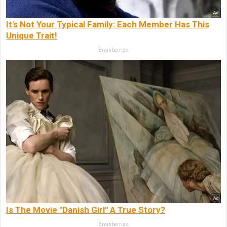
It's Not Your Typical Family: Each Member Has This
Unique Trait!
Brainberries
Is The Movie "Danish Girl" A True Story?
Brainberries