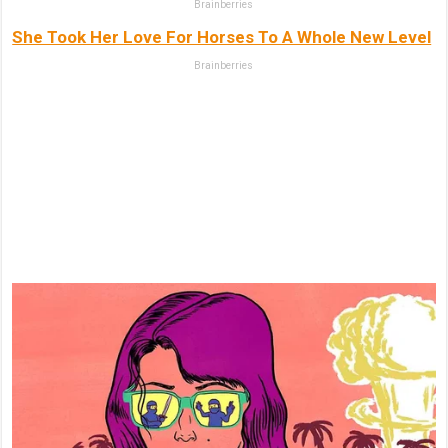
Brainberries
She Took Her Love For Horses To A Whole New Level
Brainberries