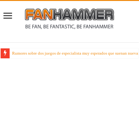
Rumores sobre dos juegos de especialista muy esperados que suenan nueva